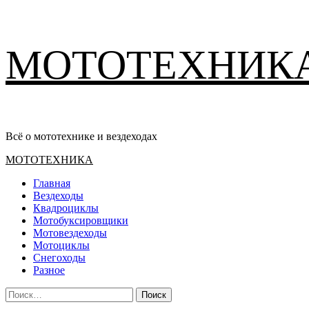
Перейти
МОТОТЕХНИК
к
содержимому
Всё о мототехнике и вездеходах
Основное
МОТОТЕХНИКА
меню
Главная
Вездеходы
Квадроциклы
Мотобуксировщики
Мотовездеходы
Мотоциклы
Снегоходы
Разное
Найти: