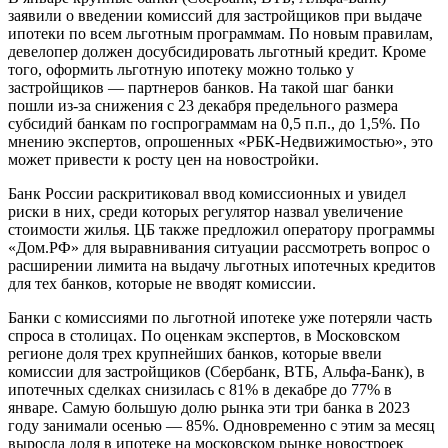
заявили о введении комиссий для застройщиков при выдаче
ипотеки по всем льготным программам. По новым правилам,
девелопер должен досубсидировать льготный кредит. Кроме
того, оформить льготную ипотеку можно только у
застройщиков — партнеров банков. На такой шаг банки
пошли из-за снижения с 23 декабря предельного размера
субсидий банкам по госпрограммам на 0,5 п.п., до 1,5%. По
мнению экспертов, опрошенных «РБК-Недвижимостью», это
может привести к росту цен на новостройки.
Банк России раскритиковал ввод комиссионных и увидел
риски в них, среди которых регулятор назвал увеличение
стоимости жилья. ЦБ также предложил оператору программы
«Дом.РФ» для выравнивания ситуации рассмотреть вопрос о
расширении лимита на выдачу льготных ипотечных кредитов
для тех банков, которые не вводят комиссии.
Банки с комиссиями по льготной ипотеке уже потеряли часть
спроса в столицах. По оценкам экспертов, в Московском
регионе доля трех крупнейших банков, которые ввели
комиссии для застройщиков (Сбербанк, ВТБ, Альфа-Банк), в
ипотечных сделках снизилась с 81% в декабре до 77% в
январе. Самую большую долю рынка эти три банка в 2023
году занимали осенью — 85%. Одновременно с этим за месяц
выросла доля в ипотеке на московском рынке новостроек