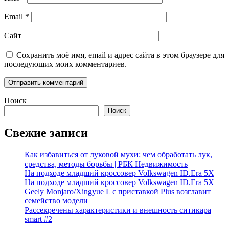
Email
*
Сайт
Сохранить моё имя, email и адрес сайта в этом браузере для
последующих моих комментариев.
Поиск
Поиск
Свежие записи
Как избавиться от луковой мухи: чем обработать лук,
средства, методы борьбы | РБК Недвижимость
На подходе младший кроссовер Volkswagen ID.Era 5X
На подходе младший кроссовер Volkswagen ID.Era 5X
Geely Monjaro/Xingyue L с приставкой Plus возглавит
семейство модели
Рассекречены характеристики и внешность ситикара
smart #2