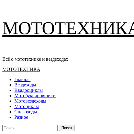
Перейти
МОТОТЕХНИК
к
содержимому
Всё о мототехнике и вездеходах
Основное
МОТОТЕХНИКА
меню
Главная
Вездеходы
Квадроциклы
Мотобуксировщики
Мотовездеходы
Мотоциклы
Снегоходы
Разное
Найти: