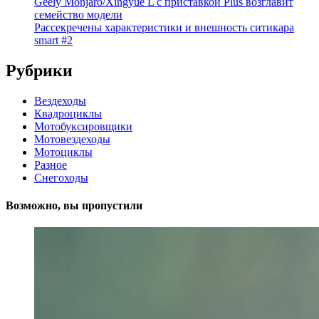
Geely Monjaro/Xingyue L с приставкой Plus возглавит
семейство модели
Рассекречены характеристики и внешность ситикара
smart #2
Рубрики
Вездеходы
Квадроциклы
Мотобуксировщики
Мотовездеходы
Мотоциклы
Разное
Снегоходы
Возможно, вы пропустили