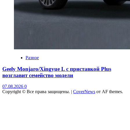
Разное
Geely Monjaro/Xingyue L с приставкой Plus
возглавит семейство модели
07.08.2026
0
Copyright © Все права защищены.
|
CoverNews
от AF themes.