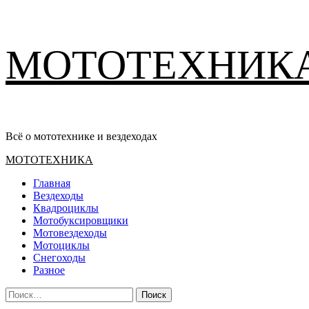
Перейти
МОТОТЕХНИК
к
содержимому
Всё о мототехнике и вездеходах
Основное
МОТОТЕХНИКА
меню
Главная
Вездеходы
Квадроциклы
Мотобуксировщики
Мотовездеходы
Мотоциклы
Снегоходы
Разное
Найти: