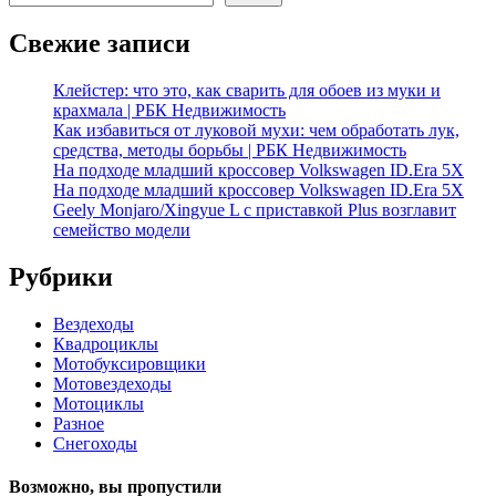
Свежие записи
Клейстер: что это, как сварить для обоев из муки и
крахмала | РБК Недвижимость
Как избавиться от луковой мухи: чем обработать лук,
средства, методы борьбы | РБК Недвижимость
На подходе младший кроссовер Volkswagen ID.Era 5X
На подходе младший кроссовер Volkswagen ID.Era 5X
Geely Monjaro/Xingyue L с приставкой Plus возглавит
семейство модели
Рубрики
Вездеходы
Квадроциклы
Мотобуксировщики
Мотовездеходы
Мотоциклы
Разное
Снегоходы
Возможно, вы пропустили