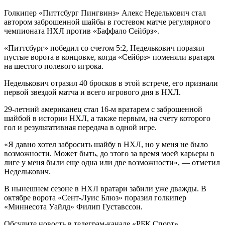
Голкипер «Питтсбург Пингвинз» Алекс Неделькович стал
автором заброшенной шайбы в гостевом матче регулярного
чемпионата НХЛ против «Баффало Сейбрз».
«Питтсбург» победил со счетом 5:2, Неделькович поразил
пустые ворота в концовке, когда «Сейбрз» поменяли вратаря
на шестого полевого игрока.
Неделькович отразил 40 бросков в этой встрече, его признали
первой звездой матча и всего игрового дня в НХЛ.
29-летний американец стал 16-м вратарем с заброшенной
шайбой в истории НХЛ, а также первым, на счету которого
гол и результативная передача в одной игре.
«Я давно хотел забросить шайбу в НХЛ, но у меня не было
возможности. Может быть, до этого за время моей карьеры в
лиге у меня были еще одна или две возможности», — отметил
Неделькович.
В нынешнем сезоне в НХЛ вратари забили уже дважды. В
октябре ворота «Сент-Луис Блюз» поразил голкипер
«Миннесота Уайлд» Филип Густавссон.
Обсудите новость в телеграм-канале «РБК Спорт».