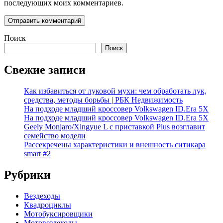
последующих моих комментариев.
Поиск
Поиск
Свежие записи
Как избавиться от луковой мухи: чем обработать лук,
средства, методы борьбы | РБК Недвижимость
На подходе младший кроссовер Volkswagen ID.Era 5X
На подходе младший кроссовер Volkswagen ID.Era 5X
Geely Monjaro/Xingyue L с приставкой Plus возглавит
семейство модели
Рассекречены характеристики и внешность ситикара
smart #2
Рубрики
Вездеходы
Квадроциклы
Мотобуксировщики
Мотовездеходы