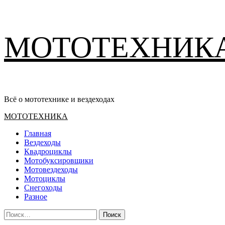
Перейти
МОТОТЕХНИК
к
содержимому
Всё о мототехнике и вездеходах
Основное
МОТОТЕХНИКА
меню
Главная
Вездеходы
Квадроциклы
Мотобуксировщики
Мотовездеходы
Мотоциклы
Снегоходы
Разное
Найти: