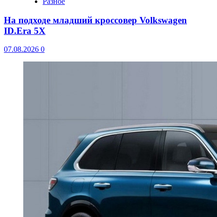
Разное
На подходе младший кроссовер Volkswagen
ID.Era 5X
07.08.2026
0