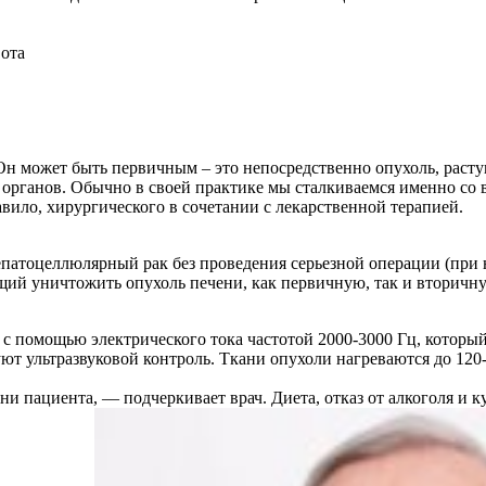
ота
 Он может быть первичным – это непосредственно опухоль, расту
 органов. Обычно в своей практике мы сталкиваемся именно со в
вило, хирургического в сочетании с лекарственной терапией.
патоцеллюлярный рак без проведения серьезной операции (при
ий уничтожить опухоль печени, как первичную, так и вторичную
т с помощью электрического тока частотой 2000-3000 Гц, котор
т ультразвуковой контроль. Ткани опухоли нагреваются до 120-1
зни пациента, — подчеркивает врач. Диета, отказ от алкоголя и