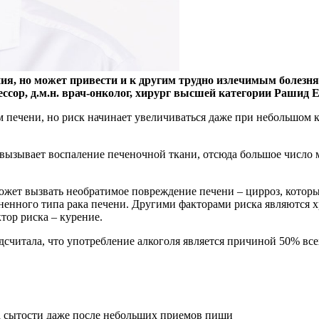
ия, но может привести и к другим трудно излечимым болезня
сор, д.м.н. врач-онколог, хирург высшей категории Рашид Е
ком печени, но риск начинает увеличиваться даже при небольшом 
, вызывает воспаление печеночной ткани, отсюда большое число 
ожет вызвать необратимое повреждение печени – цирроз, которы
енного типа рака печени. Другими факторами риска являются х
тор риска – курение.
считала, что употребление алкоголя является причиной 50% всех
а сытости даже после небольших приемов пищи