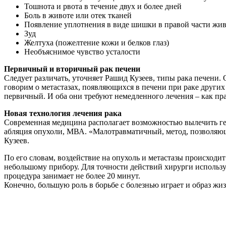
Тошнота и рвота в течение двух и более дней
Боль в животе или отек тканей
Появление уплотнения в виде шишки в правой части жив
Зуд
Желтуха (пожелтение кожи и белков глаз)
Необъяснимое чувство усталости
Первичный и вторичный рак печени
Следует различать, уточняет Рашид Кузеев, типы рака печени.
говорим о метастазах, появляющихся в печени при раке других
первичный. И оба они требуют немедленного лечения – как пра
Новая технология лечения рака
Современная медицина располагает возможностью вылечить ге
абляция опухоли, МВА. «Малотравматичный, метод, позволяющ
Кузеев.
По его словам, воздействие на опухоль и метастазы происходи
небольшому прибору. Для точности действий хирурги использую
процедура занимает не более 20 минут.
Конечно, большую роль в борьбе с болезнью играет и образ жи