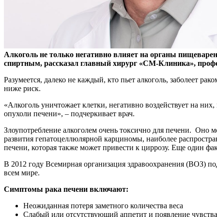
Алкоголь не только негативно влияет на органы пищеварен
спиртным, рассказал главный хирург «СМ-Клиника», профес
Разумеется, далеко не каждый, кто пьет алкоголь, заболеет ра
ниже риск.
«Алкоголь уничтожает клетки, негативно воздействует на них
опухоли печени», – подчеркивает врач.
Злоупотребление алкоголем очень токсично для печени. Оно м
развития гепатоцеллюлярной карциномы, наиболее распростран
печени, которая также может привести к циррозу. Еще один фак
В 2012 году Всемирная организация здравоохранения (ВОЗ) под
всем мире.
Симптомы рака печени включают:
Неожиданная потеря заметного количества веса
Слабый или отсутствующий аппетит и появление чувств