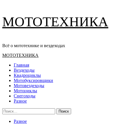
Перейти
МОТОТЕХНИКА
к
содержимому
Всё о мототехнике и вездеходах
Основное
МОТОТЕХНИКА
меню
Главная
Вездеходы
Квадроциклы
Мотобуксировщики
Мотовездеходы
Мотоциклы
Снегоходы
Разное
Найти:
Разное