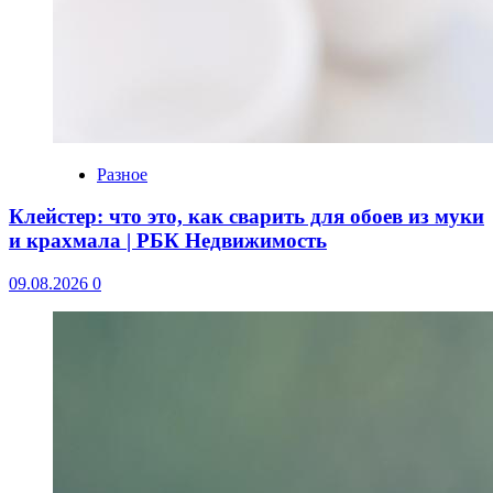
Разное
Клейстер: что это, как сварить для обоев из муки
и крахмала | РБК Недвижимость
09.08.2026
0