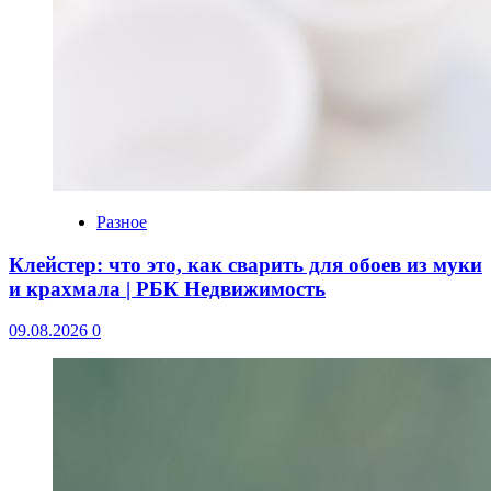
Разное
Клейстер: что это, как сварить для обоев из муки
и крахмала | РБК Недвижимость
09.08.2026
0