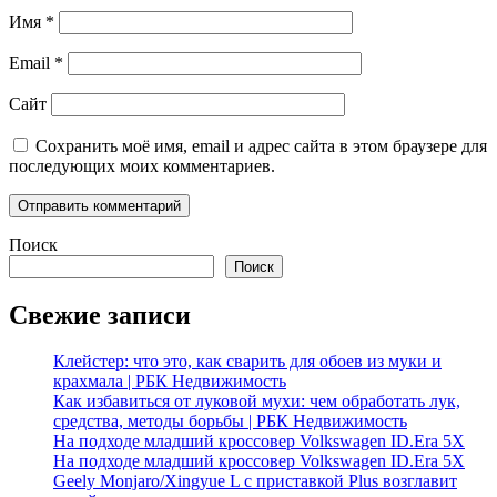
Имя
*
Email
*
Сайт
Сохранить моё имя, email и адрес сайта в этом браузере для
последующих моих комментариев.
Поиск
Поиск
Свежие записи
Клейстер: что это, как сварить для обоев из муки и
крахмала | РБК Недвижимость
Как избавиться от луковой мухи: чем обработать лук,
средства, методы борьбы | РБК Недвижимость
На подходе младший кроссовер Volkswagen ID.Era 5X
На подходе младший кроссовер Volkswagen ID.Era 5X
Geely Monjaro/Xingyue L с приставкой Plus возглавит