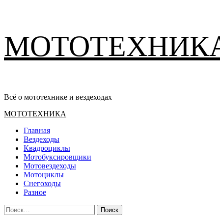
Перейти
МОТОТЕХНИК
к
содержимому
Всё о мототехнике и вездеходах
Основное
МОТОТЕХНИКА
меню
Главная
Вездеходы
Квадроциклы
Мотобуксировщики
Мотовездеходы
Мотоциклы
Снегоходы
Разное
Найти: