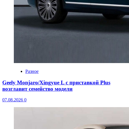
Разное
Geely Monjaro/Xingyue L с приставкой Plus
возглавит семейство модели
07.08.2026
0