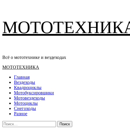
Перейти
МОТОТЕХНИК
к
содержимому
Всё о мототехнике и вездеходах
Основное
МОТОТЕХНИКА
меню
Главная
Вездеходы
Квадроциклы
Мотобуксировщики
Мотовездеходы
Мотоциклы
Снегоходы
Разное
Найти: