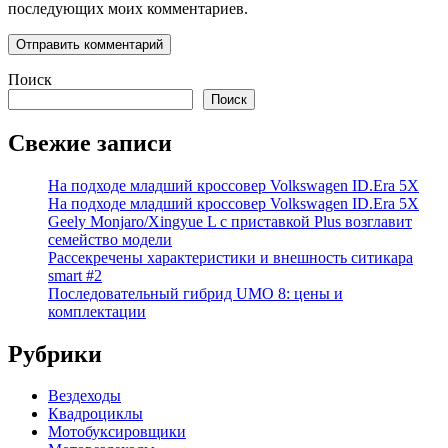
последующих моих комментариев.
Поиск
Поиск
Свежие записи
На подходе младший кроссовер Volkswagen ID.Era 5X
На подходе младший кроссовер Volkswagen ID.Era 5X
Geely Monjaro/Xingyue L с приставкой Plus возглавит
семейство модели
Рассекречены характеристики и внешность ситикара
smart #2
Последовательный гибрид UMO 8: цены и
комплектации
Рубрики
Вездеходы
Квадроциклы
Мотобуксировщики