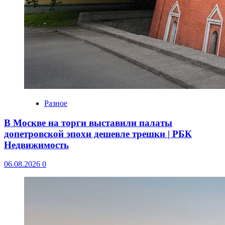
Разное
В Москве на торги выставили палаты
допетровской эпохи дешевле трешки | РБК
Недвижимость
06.08.2026
0