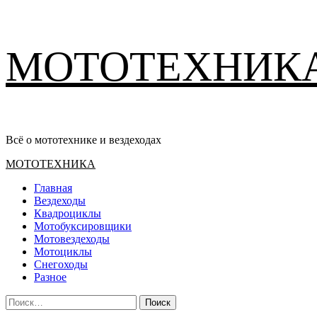
Перейти
МОТОТЕХНИК
к
содержимому
Всё о мототехнике и вездеходах
Основное
МОТОТЕХНИКА
меню
Главная
Вездеходы
Квадроциклы
Мотобуксировщики
Мотовездеходы
Мотоциклы
Снегоходы
Разное
Найти: