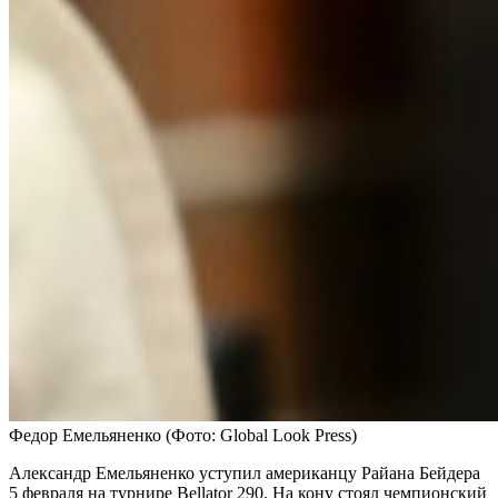
Федор Емельяненко
(Фото: Global Look Press)
Александр Емельяненко уступил американцу Райана Бейдера
5 февраля на турнире Bellator 290. На кону стоял чемпионский