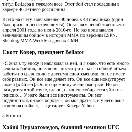
титул Бейдера в тяжелом весе. Этот бой стал последним в
карьере 46-летнего россиянина.
Всего на счету Емельяненко 40 побед в 48 поединках (один
был признан несостоявшимся). Оставался непобежденным с
апреля 2001 года по июнь 2010-го. Не раз признавался
величайшим бойцом в истории ММА по версиям ESPN,
Sherdog, MMA Weekly и других СМИ.
Скотт Кокер, президент Bellator
«Я жил в ту эпоху и наблюдал за ней, и я знаю, что есть много
великих бойцов, но если вы посмотрите на его общий объем
работы по сравнению с другими спортсменами, он не имеет
себе равных. Он все еще делает это. Он все еще нокаутирует
людей [в 46 лет]. Он по-прежнему очень быстрый. Но он
находится в той точке, где он, наконец, собирается уйти на
пенсию… У него были все инструменты. Он мог
подчиняться, он мог бороться, он мог драться, и у него была
отличная стойка», — цитирует Кокера Yahoo.
adv.rbc.ru
Хабиб Нурмагомедов, бывший чемпион UFC