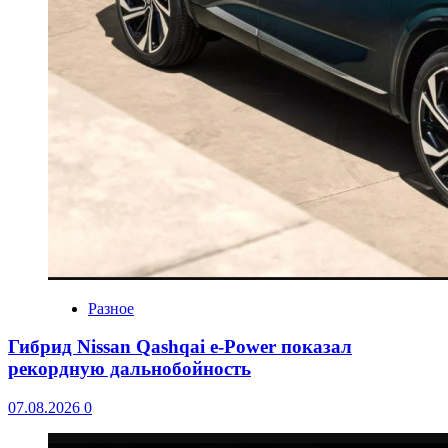
Разное
Гибрид Nissan Qashqai e-Power показал
рекордную дальнобойность
07.08.2026
0