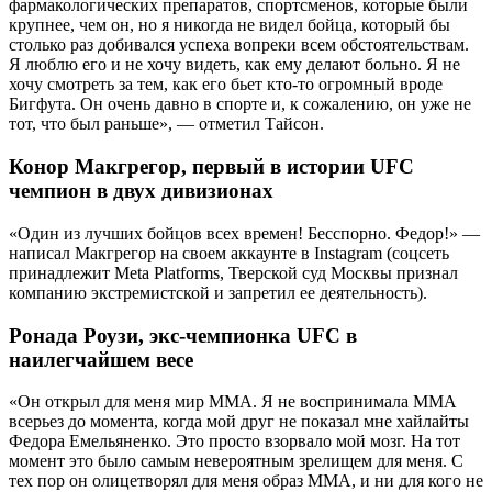
фармакологических препаратов, спортсменов, которые были
крупнее, чем он, но я никогда не видел бойца, который бы
столько раз добивался успеха вопреки всем обстоятельствам.
Я люблю его и не хочу видеть, как ему делают больно. Я не
хочу смотреть за тем, как его бьет кто-то огромный вроде
Бигфута. Он очень давно в спорте и, к сожалению, он уже не
тот, что был раньше», — отметил Тайсон.
Конор Макгрегор, первый в истории UFC
чемпион в двух дивизионах
«Один из лучших бойцов всех времен! Бесспорно. Федор!» —
написал Макгрегор на своем аккаунте в Instagram (соцсеть
принадлежит Meta Platforms, Тверской суд Москвы признал
компанию экстремистской и запретил ее деятельность).
Ронада Роузи, экс-чемпионка UFC в
наилегчайшем весе
«Он открыл для меня мир ММА. Я не воспринимала ММА
всерьез до момента, когда мой друг не показал мне хайлайты
Федора Емельяненко. Это просто взорвало мой мозг. На тот
момент это было самым невероятным зрелищем для меня. С
тех пор он олицетворял для меня образ ММА, и ни для кого не