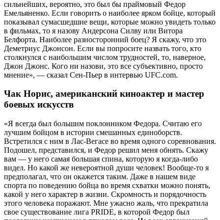
сильнейших, вероятно, это был бы праймовый Федор
Емельяненко. Если говорить о наиболее ярком бойце, который
показывал сумасшедшие вещи, которые можно увидеть только
в фильмах, то я назову Андерсона Силву или Витора
Белфорта. Наиболее разносторонний боец? Я скажу, что это
Деметриус Джонсон. Если вы попросите назвать того, кто
столкнулся с наибольшим числом трудностей, то, наверное,
Джон Джонс. Кого ни назови, это все субъективно, просто
мнение», — сказал Сен-Пьер в интервью UFC.com.
Чак Норис, американский киноактер и мастер
боевых искусств
«Я всегда был большим поклонником Федора. Считаю его
лучшим бойцом в истории смешанных единоборств.
Встретился с ним в Лас-Вегасе во время одного соревнования.
Подошел, представился, и Федор решил меня обнять. Скажу
вам — у него самая большая спина, которую я когда-либо
видел. Но какой же невероятной души человек! Вообще-то я
предполагал, что он окажется таким. Даже в нашем виде
спорта по поведению бойца во время схватки можно понять,
какой у него характер в жизни. Скромность и порядочность
этого человека поражают. Мне ужасно жаль, что прекратила
свое существование лига PRIDE, в которой Федор был