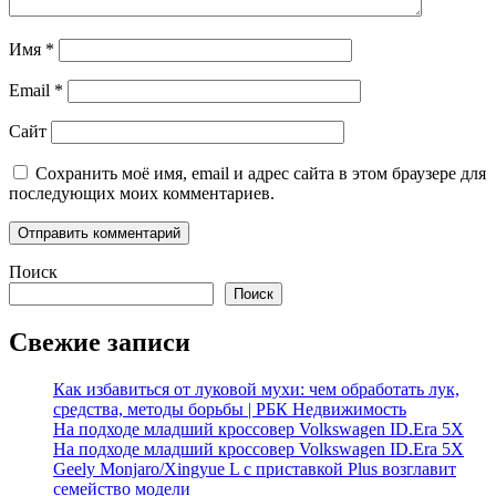
Имя
*
Email
*
Сайт
Сохранить моё имя, email и адрес сайта в этом браузере для
последующих моих комментариев.
Поиск
Поиск
Свежие записи
Как избавиться от луковой мухи: чем обработать лук,
средства, методы борьбы | РБК Недвижимость
На подходе младший кроссовер Volkswagen ID.Era 5X
На подходе младший кроссовер Volkswagen ID.Era 5X
Geely Monjaro/Xingyue L с приставкой Plus возглавит
семейство модели