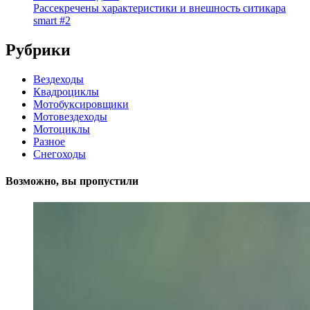
Рассекречены характеристики и внешность ситикара
smart #2
Рубрики
Вездеходы
Квадроциклы
Мотобуксировщики
Мотовездеходы
Мотоциклы
Разное
Снегоходы
Возможно, вы пропустили