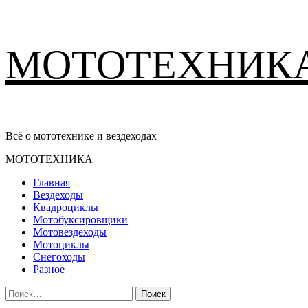
Перейти
МОТОТЕХНИК
к
содержимому
Всё о мототехнике и вездеходах
Основное
МОТОТЕХНИКА
меню
Главная
Вездеходы
Квадроциклы
Мотобуксировщики
Мотовездеходы
Мотоциклы
Снегоходы
Разное
Найти: