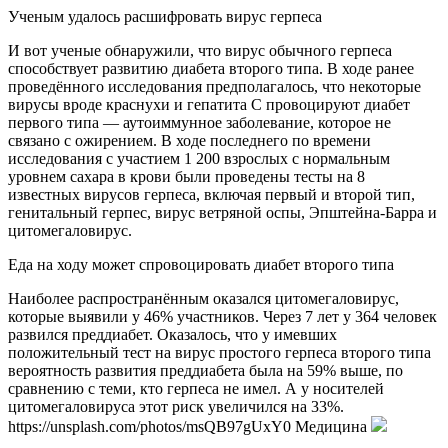
Ученым удалось расшифровать вирус герпеса
И вот ученые обнаружили, что вирус обычного герпеса
способствует развитию диабета второго типа. В ходе ранее
проведённого исследования предполагалось, что некоторые
вирусы вроде краснухи и гепатита C провоцируют диабет
первого типа — аутоиммунное заболевание, которое не
связано с ожирением. В ходе последнего по времени
исследования с участием 1 200 взрослых с нормальным
уровнем сахара в крови были проведены тесты на 8
известных вирусов герпеса, включая первый и второй тип,
генитальный герпес, вирус ветряной оспы, Эпштейна-Барра и
цитомегаловирус.
Еда на ходу может спровоцировать диабет второго типа
Наиболее распространённым оказался цитомегаловирус,
которые выявили у 46% участников. Через 7 лет у 364 человек
развился преддиабет. Оказалось, что у имевших
положительный тест на вирус простого герпеса второго типа
вероятность развития преддиабета была на 59% выше, по
сравнению с теми, кто герпеса не имел. А у носителей
цитомегаловируса этот риск увеличился на 33%.
https://unsplash.com/photos/msQB97gUxY0 Медицина