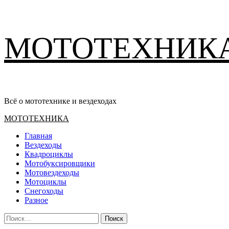
Перейти
МОТОТЕХНИК
к
содержимому
Всё о мототехнике и вездеходах
Основное
МОТОТЕХНИКА
меню
Главная
Вездеходы
Квадроциклы
Мотобуксировщики
Мотовездеходы
Мотоциклы
Снегоходы
Разное
Найти: