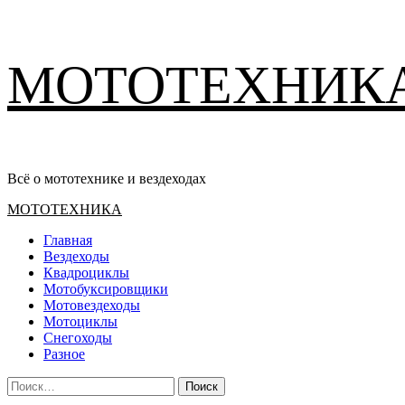
Перейти
МОТОТЕХНИК
к
содержимому
Всё о мототехнике и вездеходах
Основное
МОТОТЕХНИКА
меню
Главная
Вездеходы
Квадроциклы
Мотобуксировщики
Мотовездеходы
Мотоциклы
Снегоходы
Разное
Найти: