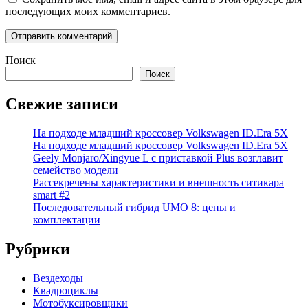
последующих моих комментариев.
Поиск
Поиск
Свежие записи
На подходе младший кроссовер Volkswagen ID.Era 5X
На подходе младший кроссовер Volkswagen ID.Era 5X
Geely Monjaro/Xingyue L с приставкой Plus возглавит
семейство модели
Рассекречены характеристики и внешность ситикара
smart #2
Последовательный гибрид UMO 8: цены и
комплектации
Рубрики
Вездеходы
Квадроциклы
Мотобуксировщики