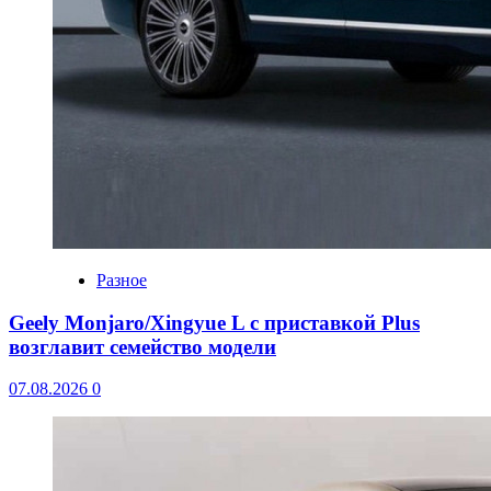
Разное
Geely Monjaro/Xingyue L с приставкой Plus
возглавит семейство модели
07.08.2026
0