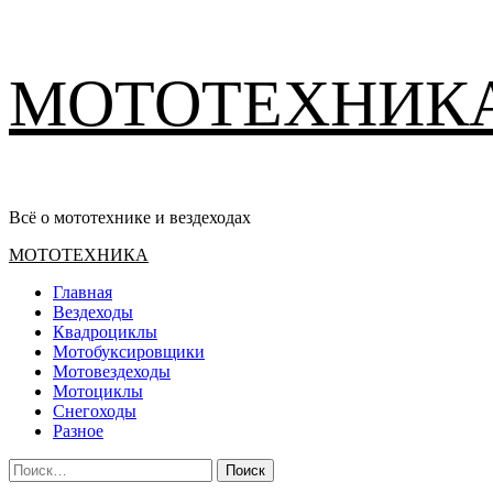
Перейти
МОТОТЕХНИК
к
содержимому
Всё о мототехнике и вездеходах
Основное
МОТОТЕХНИКА
меню
Главная
Вездеходы
Квадроциклы
Мотобуксировщики
Мотовездеходы
Мотоциклы
Снегоходы
Разное
Найти: