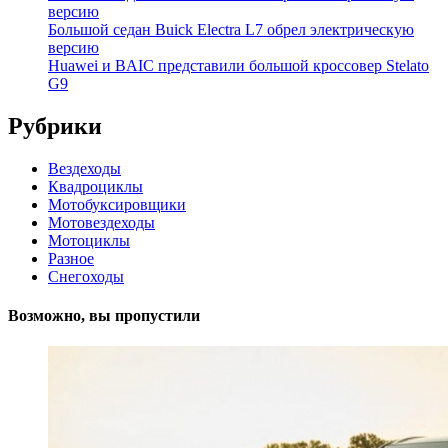
версию
Большой седан Buick Electra L7 обрел электрическую
версию
Huawei и BAIC представили большой кроссовер Stelato
G9
Рубрики
Вездеходы
Квадроциклы
Мотобуксировщики
Мотовездеходы
Мотоциклы
Разное
Снегоходы
Возможно, вы пропустили