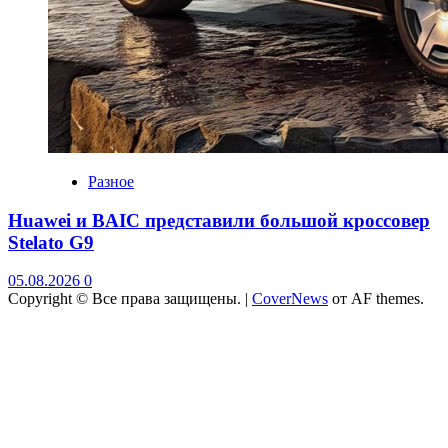
Разное
Huawei и BAIC представили большой кроссовер
Stelato G9
05.08.2026
0
Copyright © Все права защищены.
|
CoverNews
от AF themes.