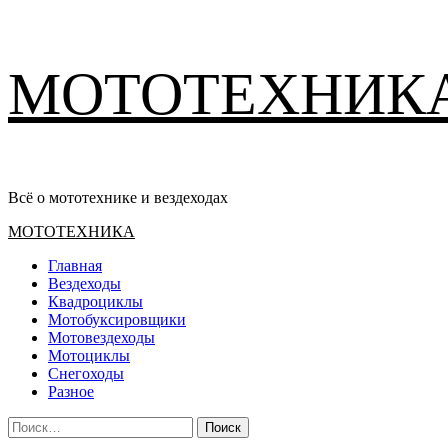
Перейти
МОТОТЕХНИК
к
содержимому
Всё о мототехнике и вездеходах
Основное
МОТОТЕХНИКА
меню
Главная
Вездеходы
Квадроциклы
Мотобуксировщики
Мотовездеходы
Мотоциклы
Снегоходы
Разное
Найти: