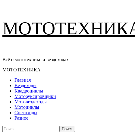
Перейти
МОТОТЕХНИК
к
содержимому
Всё о мототехнике и вездеходах
Основное
МОТОТЕХНИКА
меню
Главная
Вездеходы
Квадроциклы
Мотобуксировщики
Мотовездеходы
Мотоциклы
Снегоходы
Разное
Найти: