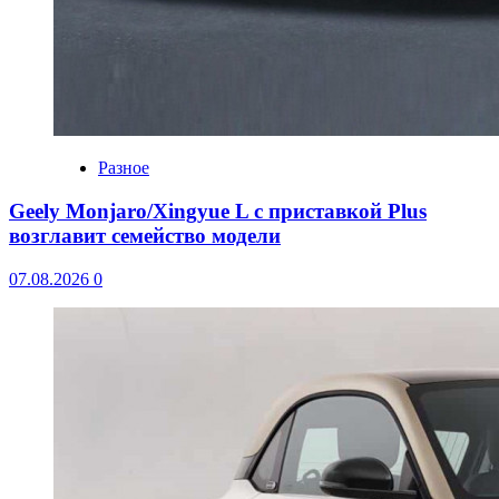
Разное
Geely Monjaro/Xingyue L с приставкой Plus
возглавит семейство модели
07.08.2026
0