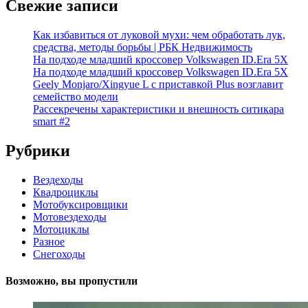
Свежие записи
Как избавиться от луковой мухи: чем обработать лук,
средства, методы борьбы | РБК Недвижимость
На подходе младший кроссовер Volkswagen ID.Era 5X
На подходе младший кроссовер Volkswagen ID.Era 5X
Geely Monjaro/Xingyue L с приставкой Plus возглавит
семейство модели
Рассекречены характеристики и внешность ситикара
smart #2
Рубрики
Вездеходы
Квадроциклы
Мотобуксировщики
Мотовездеходы
Мотоциклы
Разное
Снегоходы
Возможно, вы пропустили