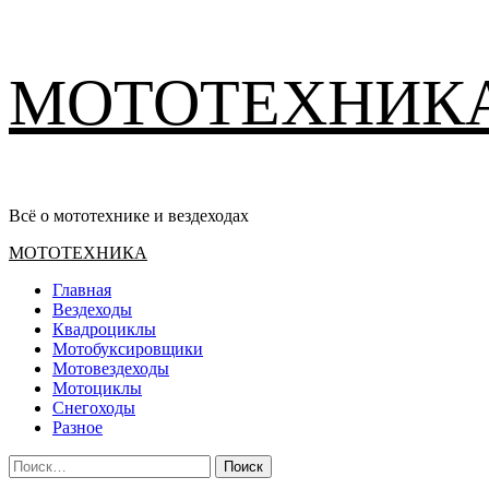
Перейти
МОТОТЕХНИК
к
содержимому
Всё о мототехнике и вездеходах
Основное
МОТОТЕХНИКА
меню
Главная
Вездеходы
Квадроциклы
Мотобуксировщики
Мотовездеходы
Мотоциклы
Снегоходы
Разное
Найти: