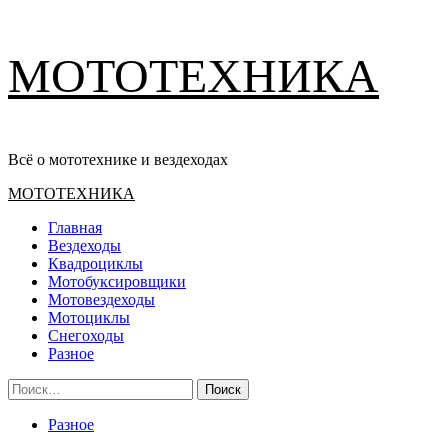
Перейти
МОТОТЕХНИКА
к
содержимому
Всё о мототехнике и вездеходах
Основное
МОТОТЕХНИКА
меню
Главная
Вездеходы
Квадроциклы
Мотобуксировщики
Мотовездеходы
Мотоциклы
Снегоходы
Разное
Найти:
Разное