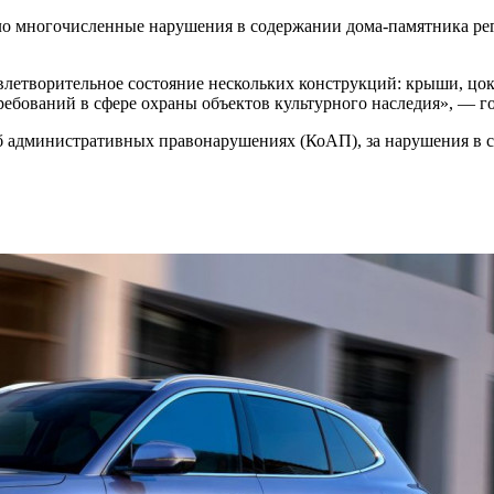
ло многочисленные нарушения в содержании дома-памятника рег
овлетворительное состояние нескольких конструкций: крыши, цо
ебований в сфере охраны объектов культурного наследия», — г
са об административных правонарушениях (КоАП), за нарушения 