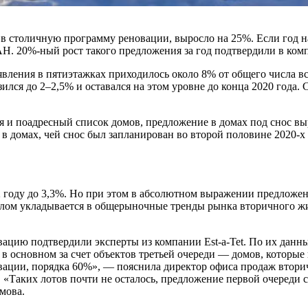
в столичную программу реновации, выросло на 25%. Если год наз
. 20%-ный рост такого предложения за год подтвердили в компа
ления в пятиэтажках приходилось около 8% от общего числа всех
изился до 2–2,5% и оставался на этом уровне до конца 2020 год
я и поадресный список домов, предложение в домах под снос вы
 в домах, чей снос был запланирован во второй половине 2020-х
22 году до 3,3%. Но при этом в абсолютном выражении предложе
 целом укладывается в общерыночные тренды рынка вторичного жи
ацию подтвердили эксперты из компании Est-a-Tet. По их данны
дит в основном за счет объектов третьей очереди — домов, котор
вации, порядка 60%», — пояснила директор офиса продаж втор
«Таких лотов почти не осталось, предложение первой очереди 
мова.