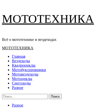
Перейти
МОТОТЕХНИКА
к
содержимому
Всё о мототехнике и вездеходах
Основное
МОТОТЕХНИКА
меню
Главная
Вездеходы
Квадроциклы
Мотобуксировщики
Мотовездеходы
Мотоциклы
Снегоходы
Разное
Найти:
Разное