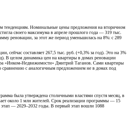
ным тенденциям. Номинальные цены предложения на вторичном
тигла своего максимума в апреле прошлого года — 319 тыс.
грамму реновации, за этот же период уменьшилась на 8%: с 289
 сейчас составляет 267,5 тыс. руб. (+0,3% за год). Это на 3%
год). В целом динамика цен на квартиры в домах реновации
нтра «Инком-Недвижимости» Дмитрий Таганов. Сами квартиры
 по сравнению с аналогичным предложением не в домах под
рамма была утверждена столичными властями спустя месяц, в
ивает около 1 млн жителей. Срок реализации программы — 15
й этап — 2029–2032 годы. В первый этап вошли 1088