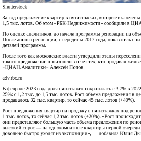
Shutterstock
За год предложение квартир в пятиэтажках, которые включены 
1,5 тыс. лотов. Об этом «РБК-Недвижимости» сообщили в ЦИАН
По оценке аналитиков, до начала программы реновации на объяв
После анонса реновации, с середины 2017 года, показатель сн
деталей программы.
После того как московские власти утвердили этапы переселени
такого предложение произошло за счет тех, кто продавал жилье
«ЦИАН.Аналитики» Алексей Попов.
adv.rbc.ru
В феврале 2023 года доля пятиэтажек сократилась с 3,7% в 20
25%: с 1,2 тыс. до 1,5 тыс. лотов. Рост объема предложения в
продавалось 32 тыс. квартир, то сейчас 45 тыс. лотов (+40%).
Рост предложения квартир на продажу в пятиэтажках под ренов
1 тыс. лотов, то сейчас 1,2 тыс. лотов (+20%). «Рост происхо
они представляют большую часть объема предложения по рено
высокий спрос — на однокомнатные квартиры первой очереди. 
довольно быстро уходят из экспозиции», — добавила Юлия Ды