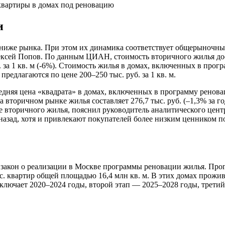
квартиры в домах под реновацию
и
м ниже рынка. При этом их динамика соответствует общерыноч
ексей Попов. По данным ЦИАН, стоимость вторичного жилья дос
уб. за 1 кв. м (-6%). Стоимость жилья в домах, включенных в про
предлагаются по цене 200–250 тыс. руб. за 1 кв. м.
я цена «квадрата» в домах, включенных в программу реновации,
а вторичном рынке жилья составляет 276,7 тыс. руб. (–1,3% за 
е вторичного жилья, пояснил руководитель аналитического це
т назад, хотя и привлекают покупателей более низким ценником
закон о реализации в Москве программы реновации жилья. Прог
ыс. квартир общей площадью 16,4 млн кв. м. В этих домах прож
включает 2020–2024 годы, второй этап — 2025–2028 годы, трети