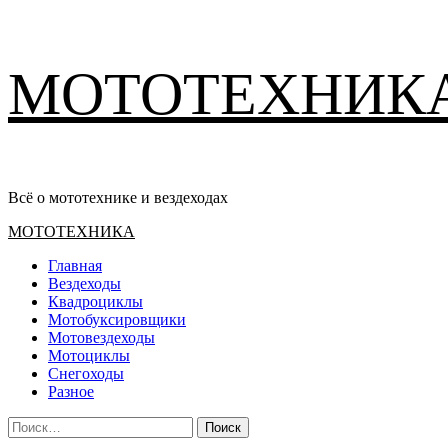
Перейти
МОТОТЕХНИК
к
содержимому
Всё о мототехнике и вездеходах
Основное
МОТОТЕХНИКА
меню
Главная
Вездеходы
Квадроциклы
Мотобуксировщики
Мотовездеходы
Мотоциклы
Снегоходы
Разное
Найти: