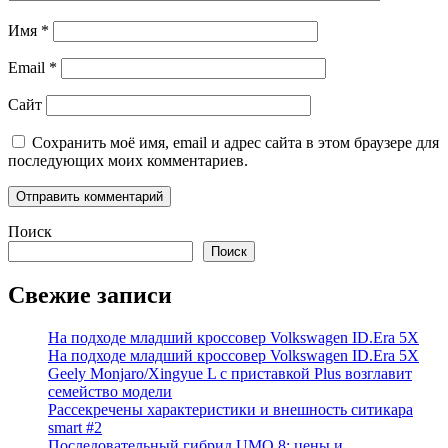
Имя
*
Email
*
Сайт
Сохранить моё имя, email и адрес сайта в этом браузере для
последующих моих комментариев.
Поиск
Поиск
Свежие записи
На подходе младший кроссовер Volkswagen ID.Era 5X
На подходе младший кроссовер Volkswagen ID.Era 5X
Geely Monjaro/Xingyue L с приставкой Plus возглавит
семейство модели
Рассекречены характеристики и внешность ситикара
smart #2
Последовательный гибрид UMO 8: цены и