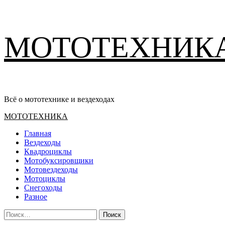
Перейти
МОТОТЕХНИК
к
содержимому
Всё о мототехнике и вездеходах
Основное
МОТОТЕХНИКА
меню
Главная
Вездеходы
Квадроциклы
Мотобуксировщики
Мотовездеходы
Мотоциклы
Снегоходы
Разное
Найти: