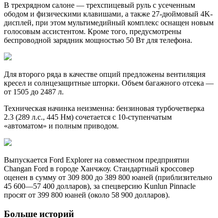
В трехрядном салоне — трехспицевый руль с усеченным
ободом и физическими клавишами, а также 27-дюймовый 4K-
дисплей, при этом мультимедийный комплекс оснащен новым
голосовым ассистентом. Кроме того, предусмотрены
беспроводной зарядник мощностью 50 Вт для телефона.
Для второго ряда в качестве опций предложены вентиляция
кресел и солнцезащитные шторки. Объем багажного отсека —
от 1505 до 2487 л.
Техническая начинка неизменна: бензиновая турбочетверка
2.3 (289 л.с., 445 Нм) сочетается с 10-ступенчатым
«автоматом» и полным приводом.
Выпускается Ford Explorer на совместном предприятии
Changan Ford в городе Ханчжоу. Стандартный кроссовер
оценен в сумму от 309 800 до 389 800 юаней (приблизительно
45 600—57 400 долларов), за спецверсию Kunlun Pinnacle
просят от 399 800 юаней (около 58 900 долларов).
Больше историй