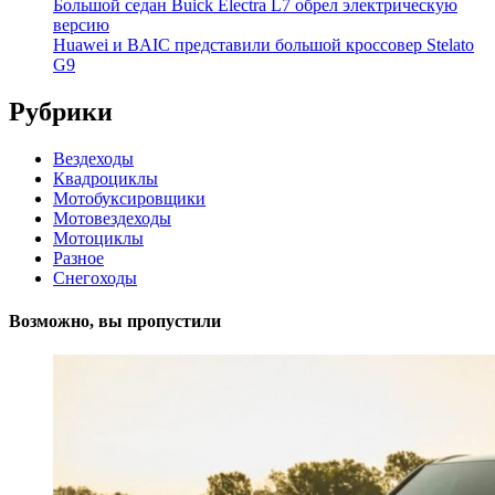
Большой седан Buick Electra L7 обрел электрическую
версию
Huawei и BAIC представили большой кроссовер Stelato
G9
Рубрики
Вездеходы
Квадроциклы
Мотобуксировщики
Мотовездеходы
Мотоциклы
Разное
Снегоходы
Возможно, вы пропустили