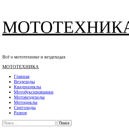
Перейти
МОТОТЕХНИК
к
содержимому
Всё о мототехнике и вездеходах
Основное
МОТОТЕХНИКА
меню
Главная
Вездеходы
Квадроциклы
Мотобуксировщики
Мотовездеходы
Мотоциклы
Снегоходы
Разное
Найти: