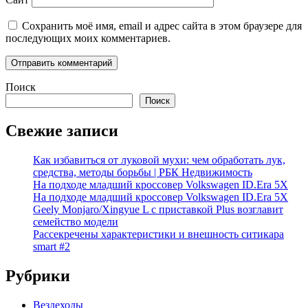
Сохранить моё имя, email и адрес сайта в этом браузере для
последующих моих комментариев.
Поиск
Поиск
Свежие записи
Как избавиться от луковой мухи: чем обработать лук,
средства, методы борьбы | РБК Недвижимость
На подходе младший кроссовер Volkswagen ID.Era 5X
На подходе младший кроссовер Volkswagen ID.Era 5X
Geely Monjaro/Xingyue L с приставкой Plus возглавит
семейство модели
Рассекречены характеристики и внешность ситикара
smart #2
Рубрики
Вездеходы