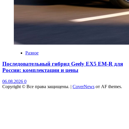
Разное
Последовательный гибрид Geely EX5 EM-R для
России: комплектации и цены
06.08.2026
0
Copyright © Все права защищены.
|
CoverNews
от AF themes.