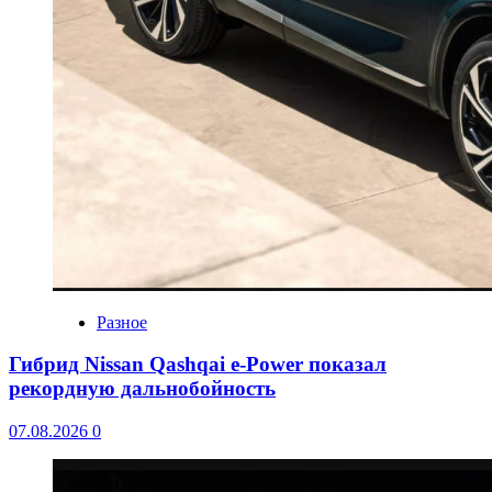
Разное
Гибрид Nissan Qashqai e-Power показал
рекордную дальнобойность
07.08.2026
0