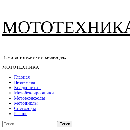
Перейти
МОТОТЕХНИК
к
содержимому
Всё о мототехнике и вездеходах
Основное
МОТОТЕХНИКА
меню
Главная
Вездеходы
Квадроциклы
Мотобуксировщики
Мотовездеходы
Мотоциклы
Снегоходы
Разное
Найти: