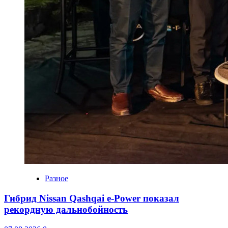
Разное
Гибрид Nissan Qashqai e-Power показал
рекордную дальнобойность