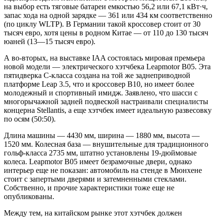
на выбор есть тяговые батареи емкостью 56,2 или 67,1 кВт·ч,
запас хода на одной зарядке — 361 или 434 км соответственно
(по циклу WLTP). В Германии такой кроссовер стоит от 30
тысяч евро, хотя цены в родном Китае — от 110 до 130 тысяч
юаней (13—15 тысяч евро).
А во-вторых, на выставке IAA состоялась мировая премьера
новой модели — электрического хэтчбека Leapmotor B05. Эта
пятидверка C-класса создана на той же заднеприводной
платформе Leap 3.5, что и кроссовер B10, но имеет более
молодежный и спортивный имидж. Заявлено, что шасси с
многорычажной задней подвеской настраивали специалисты
концерна Stellantis, а еще хэтчбек имеет идеальную развесовку
по осям (50:50).
Длина машины — 4430 мм, ширина — 1880 мм, высота —
1520 мм. Колесная база — внушительные для традиционного
гольф-класса 2735 мм, штатно установлены 19-дюймовые
колеса. Leapmotor B05 имеет безрамочные двери, однако
интерьер еще не показан: автомобиль на стенде в Мюнхене
стоит с запертыми дверями и затемненными стеклами.
Собственно, и прочие характеристики тоже еще не
опубликованы.
Между тем, на китайском рынке этот хэтчбек должен