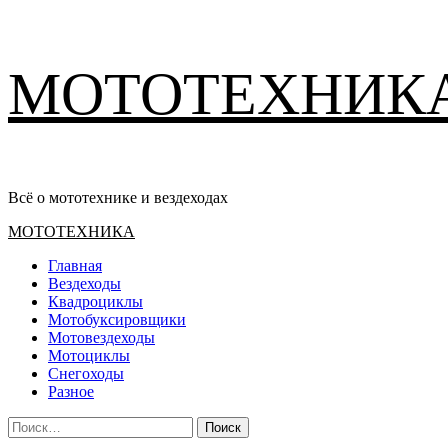
Перейти
МОТОТЕХНИК
к
содержимому
Всё о мототехнике и вездеходах
Основное
МОТОТЕХНИКА
меню
Главная
Вездеходы
Квадроциклы
Мотобуксировщики
Мотовездеходы
Мотоциклы
Снегоходы
Разное
Найти: