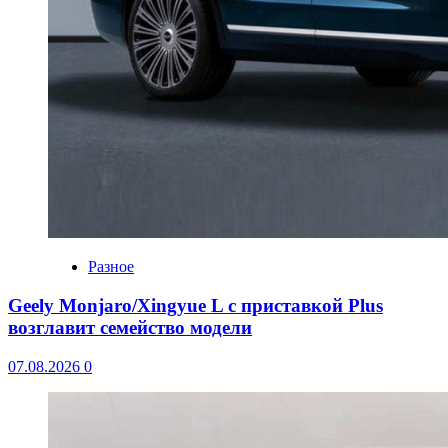
Разное
Geely Monjaro/Xingyue L с приставкой Plus
возглавит семейство модели
07.08.2026
0