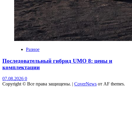
Разное
Последовательный гибрид UMO 8: цены и
комплектации
07.08.2026
0
Copyright © Все права защищены.
|
CoverNews
от AF themes.