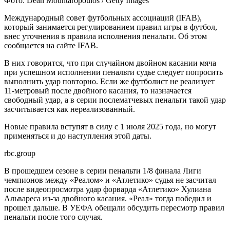
Фото: Dean Mouhtaropoulos / Getty Images
Международный совет футбольных ассоциаций (IFAB),
который занимается регулированием правил игры в футбол,
внес уточнения в правила исполнения пенальти. Об этом
сообщается на сайте IFAB.
В них говорится, что при случайном двойном касании мяча
при успешном исполнении пенальти судье следует попросить
выполнить удар повторно. Если же футболист не реализует
11-метровый после двойного касания, то назначается
свободный удар, а в серии послематчевых пенальти такой удар
засчитывается как нереализованный.
Новые правила вступят в силу с 1 июля 2025 года, но могут
применяться и до наступления этой даты.
rbc.group
В прошедшем сезоне в серии пенальти 1/8 финала Лиги
чемпионов между «Реалом» и «Атлетико» судья не засчитал
после видеопросмотра удар форварда «Атлетико» Хулиана
Альвареса из-за двойного касания. «Реал» тогда победил и
прошел дальше. В УЕФА обещали обсудить пересмотр правил
пенальти после того случая.