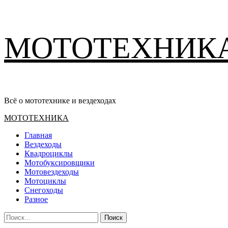
Перейти
МОТОТЕХНИК
к
содержимому
Всё о мототехнике и вездеходах
Основное
МОТОТЕХНИКА
меню
Главная
Вездеходы
Квадроциклы
Мотобуксировщики
Мотовездеходы
Мотоциклы
Снегоходы
Разное
Найти: