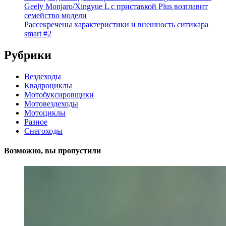
Geely Monjaro/Xingyue L с приставкой Plus возглавит
семейство модели
Рассекречены характеристики и внешность ситикара
smart #2
Рубрики
Вездеходы
Квадроциклы
Мотобуксировщики
Мотовездеходы
Мотоциклы
Разное
Снегоходы
Возможно, вы пропустили