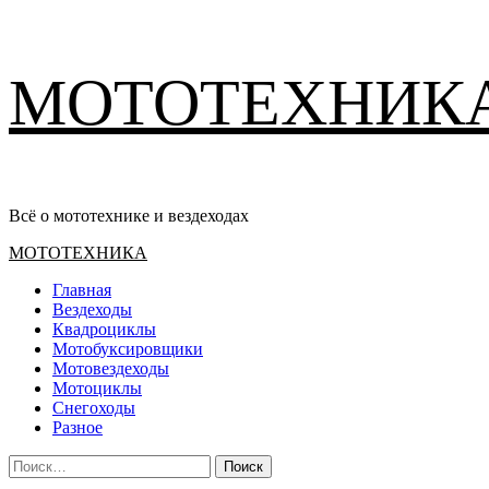
Перейти
МОТОТЕХНИК
к
содержимому
Всё о мототехнике и вездеходах
Основное
МОТОТЕХНИКА
меню
Главная
Вездеходы
Квадроциклы
Мотобуксировщики
Мотовездеходы
Мотоциклы
Снегоходы
Разное
Найти: