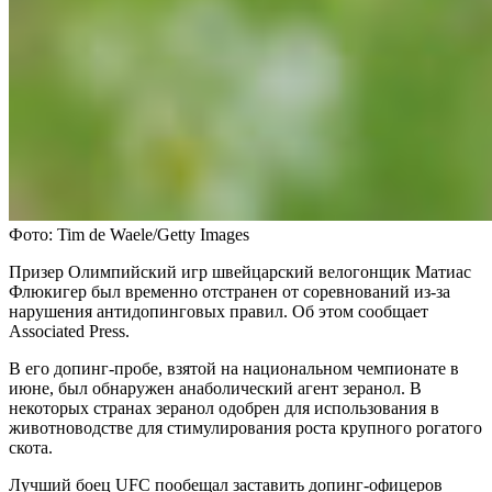
Фото: Tim de Waele/Getty Images
Призер Олимпийский игр швейцарский велогонщик Матиас
Флюкигер был временно отстранен от соревнований из-за
нарушения антидопинговых правил. Об этом сообщает
Associated Press.
В его допинг-пробе, взятой на национальном чемпионате в
июне, был обнаружен анаболический агент зеранол. В
некоторых странах зеранол одобрен для использования в
животноводстве для стимулирования роста крупного рогатого
скота.
Лучший боец UFC пообещал заставить допинг-офицеров