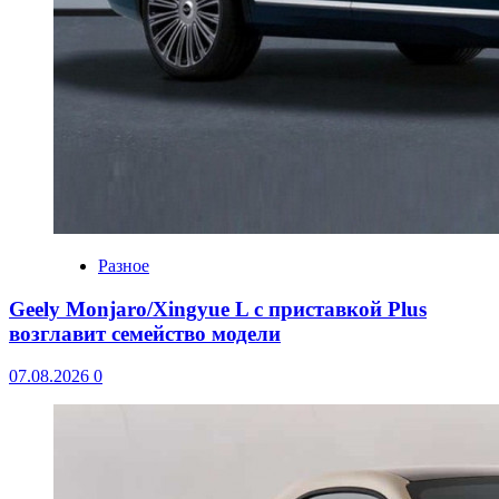
Разное
Geely Monjaro/Xingyue L с приставкой Plus
возглавит семейство модели
07.08.2026
0