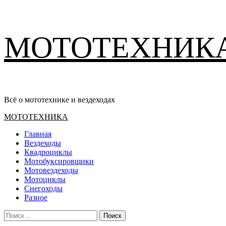
Перейти
МОТОТЕХНИК
к
содержимому
Всё о мототехнике и вездеходах
Основное
МОТОТЕХНИКА
меню
Главная
Вездеходы
Квадроциклы
Мотобуксировщики
Мотовездеходы
Мотоциклы
Снегоходы
Разное
Найти: