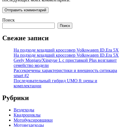
Поиск
Поиск
Свежие записи
На подходе младший кроссовер Volkswagen ID.Era 5X
На подходе младший кроссовер Volkswagen ID.Era 5X
Geely Monjaro/Xingyue L с приставкой Plus возглавит
семейство модели
Рассекречены характеристики и внешность ситикара
smart #2
Последовательный гибрид UMO 8: цены и
комплектации
Рубрики
Вездеходы
Квадроциклы
Мотобуксировщики
Мотовездеходы