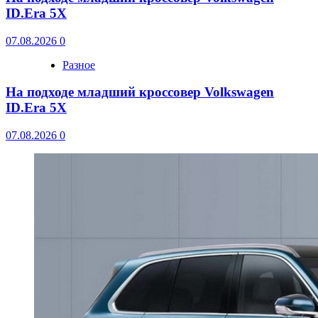
ID.Era 5X
07.08.2026
0
Разное
На подходе младший кроссовер Volkswagen
ID.Era 5X
07.08.2026
0