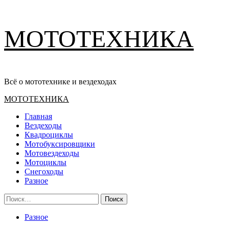
Перейти
МОТОТЕХНИКА
к
содержимому
Всё о мототехнике и вездеходах
Основное
МОТОТЕХНИКА
меню
Главная
Вездеходы
Квадроциклы
Мотобуксировщики
Мотовездеходы
Мотоциклы
Снегоходы
Разное
Найти:
Разное