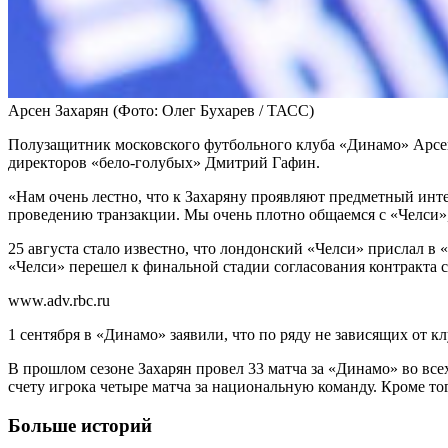
Арсен Захарян
(Фото: Олег Бухарев / ТАСС)
Полузащитник московского футбольного клуба «Динамо» Арсен
директоров «бело-голубых» Дмитрий Гафин.
«Нам очень лестно, что к Захаряну проявляют предметный интер
проведению транзакции. Мы очень плотно общаемся с «Челси», 
25 августа стало известно, что лондонский «Челси» прислал в
«Челси» перешел к финальной стадии согласования контракта с
www.adv.rbc.ru
1 сентября в «Динамо» заявили, что по ряду не зависящих от к
В прошлом сезоне Захарян провел 33 матча за «Динамо» во всех
счету игрока четыре матча за национальную команду. Кроме т
Больше историй