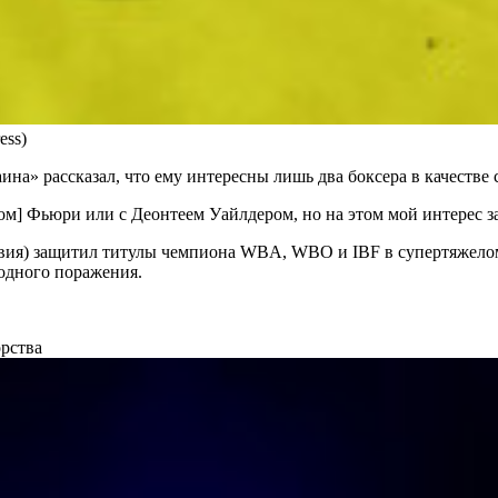
ess)
на» рассказал, что ему интересны лишь два боксера в качестве 
ом] Фьюри или с Деонтеем Уайлдером, но на этом мой интерес з
равия) защитил титулы чемпиона WBA, WBO и IBF в супертяжело
 одного поражения.
рства