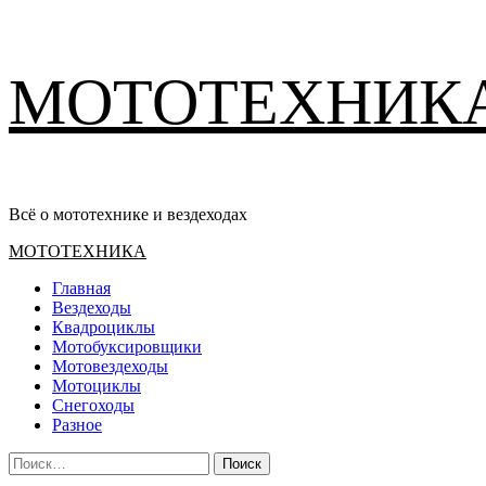
Перейти
МОТОТЕХНИК
к
содержимому
Всё о мототехнике и вездеходах
Основное
МОТОТЕХНИКА
меню
Главная
Вездеходы
Квадроциклы
Мотобуксировщики
Мотовездеходы
Мотоциклы
Снегоходы
Разное
Найти: