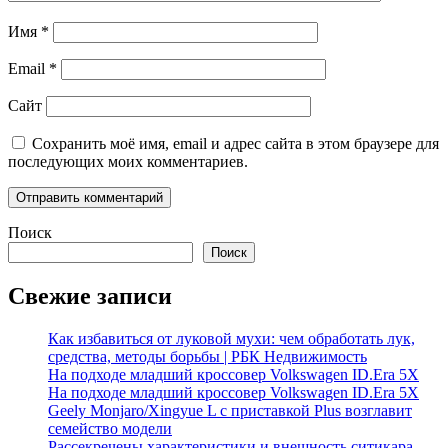
Имя
*
Email
*
Сайт
Сохранить моё имя, email и адрес сайта в этом браузере для
последующих моих комментариев.
Поиск
Поиск
Свежие записи
Как избавиться от луковой мухи: чем обработать лук,
средства, методы борьбы | РБК Недвижимость
На подходе младший кроссовер Volkswagen ID.Era 5X
На подходе младший кроссовер Volkswagen ID.Era 5X
Geely Monjaro/Xingyue L с приставкой Plus возглавит
семейство модели
Рассекречены характеристики и внешность ситикара