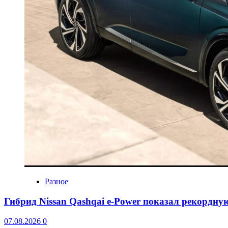
Разное
Гибрид Nissan Qashqai e-Power показал рекордну
07.08.2026
0