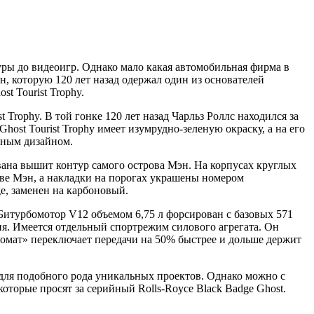
уры до видеоигр. Однако мало какая автомобильная фирма в
н, которую 120 лет назад одержал один из основателей
t Tourist Trophy.
 Trophy. В той гонке 120 лет назад Чарльз Роллс находился за
host Tourist Trophy имеет изумрудно-зеленую окраску, а на его
ьным дизайном.
вана вышит контур самого острова Мэн. На корпусах круглых
ове Мэн, а накладки на порогах украшены номером
e, заменен на карбоновый.
 Битурбомотор V12 объемом 6,75 л форсирован с базовых 571
сия. Имеется отдельный спортрежим силового агрегата. Он
томат» переключает передачи на 50% быстрее и дольше держит
ой для подобного рода уникальных проектов. Однако можно с
которые просят за серийный Rolls-Royce Black Badge Ghost.