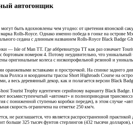
йный автогонщик
 могут быть вдохновлены чем угодно: от цветения японской сак
марка Rolls-Royce. Однако именно победа в гонке на острове Мэ
ьного седана с длинным названием Rolls-Royce Black Badge Ghos
 — Isle of Man TT. Где аббревиатура TT как раз означает Tourist
а с бортовым номером 4. Потому неудивительно, что уникальный G
лены оригинальные колеса с низкопрофильной резиной и уникал
ыми оранжевыми вставками и прострочкой. На спинке заднего ди
за Роллса и координаты трассы Short Highroads Course на остр
, а весь деревянный декор, как и полагается версии Black Badg
host Tourist Trophy идентичен серийному варианту Black Badge.
аботают восьмиступенчатый «автомат» и полноприводная трансмис
ия с пониженной ступенью коробки передач), в этом случае «ав
ьная скорость ограничена на отметке 250 км/ч.
меется, не разглашается, что является распространенной практик
оит больше 325 тысяч фунтов стерлингов (432 тысячи долларов), 