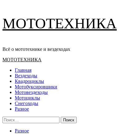
Перейти
МОТОТЕХНИКА
к
содержимому
Всё о мототехнике и вездеходах
Основное
МОТОТЕХНИКА
меню
Главная
Вездеходы
Квадроциклы
Мотобуксировщики
Мотовездеходы
Мотоциклы
Снегоходы
Разное
Найти:
Разное