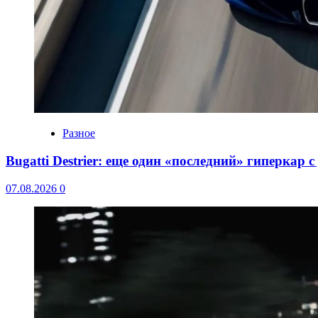
Разное
Bugatti Destrier: еще один «последний» гиперкар 
07.08.2026
0