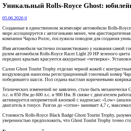
Уникальный Rolls-Royce Ghost: юбиле
05.06.2026
0
Созданные в единственном экземпляре автомобили Rolls-Royce
мире ассоциируется с автогонками менее, чем аристократичная 
компании Чарльз Роллс, послужила поводом для создания уникал
Имя автомобиля частично позаимствовано у названия самой гонки
рулем автомобиля Rolls-Royce Racer Light 20 HP зеленого цвет
передних крыльях красуются аккуратные «четверки». Установ
Салон Ghost Tourist Trophy отделан черной кожей с контрастн
воздуховодов нанесены регистрационный гоночный номер Чарль
победившего шасси. Пол седана выстлан коричневыми ковриками
Технических изменений не заявлено, стало быть механически G
л.с. и 850 Нм до 600 л.с. и 900 Нм. В связке с двигателем р
активируется неприметной кнопкой с надписью: «Low» (аналог
двигатель в тонусе. Разгон до «сотни» занимает 4,7 с, максимал
Стоимость Rolls-Royce Black Badge Ghost Tourist Trophy, разу
уверенностью предположить, что Ghost Tourist Trophy точно ст