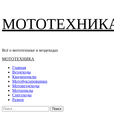
Перейти
МОТОТЕХНИК
к
содержимому
Всё о мототехнике и вездеходах
Основное
МОТОТЕХНИКА
меню
Главная
Вездеходы
Квадроциклы
Мотобуксировщики
Мотовездеходы
Мотоциклы
Снегоходы
Разное
Найти: