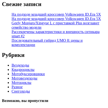
Свежие записи
На подходе младший кроссовер Volkswagen ID.Era 5X
На подходе младший кроссовер Volkswagen ID.Era 5X
Geely Monjaro/Xingyue L с приставкой Plus возглавит
семейство модели
Рассекречены характеристики и внешность ситикара
smart #2
Последовательный гибрид UMO 8: цены и
комплектации
Рубрики
Вездеходы
Квадроциклы
Мотобуксировщики
Мотовездеходы
Мотоциклы
Разное
Снегоходы
Возможно, вы пропустили