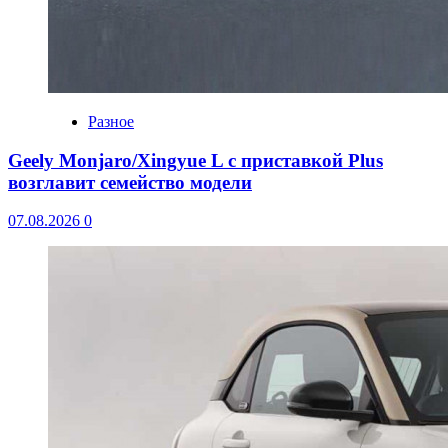
Разное
Geely Monjaro/Xingyue L с приставкой Plus
возглавит семейство модели
07.08.2026
0