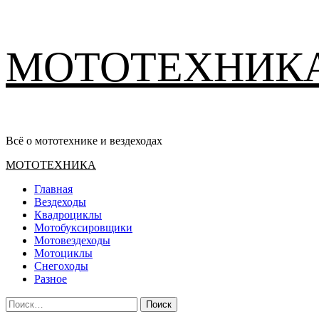
Перейти
МОТОТЕХНИК
к
содержимому
Всё о мототехнике и вездеходах
Основное
МОТОТЕХНИКА
меню
Главная
Вездеходы
Квадроциклы
Мотобуксировщики
Мотовездеходы
Мотоциклы
Снегоходы
Разное
Найти: