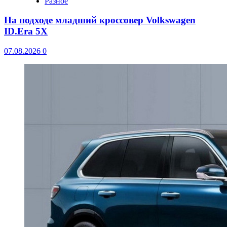
Разное
На подходе младший кроссовер Volkswagen
ID.Era 5X
07.08.2026
0