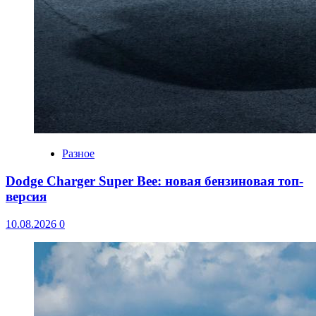
Разное
Dodge Charger Super Bee: новая бензиновая топ-
версия
10.08.2026
0