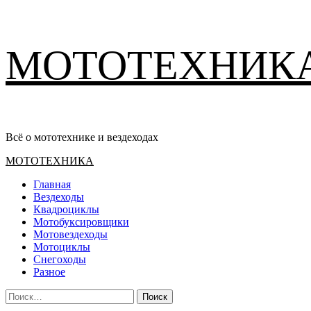
Перейти
МОТОТЕХНИК
к
содержимому
Всё о мототехнике и вездеходах
Основное
МОТОТЕХНИКА
меню
Главная
Вездеходы
Квадроциклы
Мотобуксировщики
Мотовездеходы
Мотоциклы
Снегоходы
Разное
Найти: