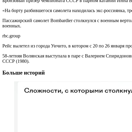
Бронзовый призер чемпионата СССР в парном катании Инна Во
«На борту разбившегося самолета находилась экс-россиянка, т
Пассажирский самолет Bombardier столкнулся с военным вертол
военных.
rbc.group
Рейс вылетел из города Уичито, в котором с 20 по 26 января
58-летняя Волянская выступала в паре с Валерием Спиридонов
СССР (1980).
Больше историй