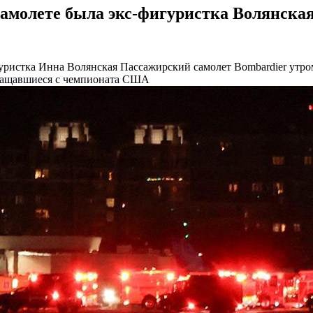
молете была экс-фигуристка Волянская 
гуристка Инна Волянская
Пассажирский самолет Bombardier утро
вращавшиеся с чемпионата США