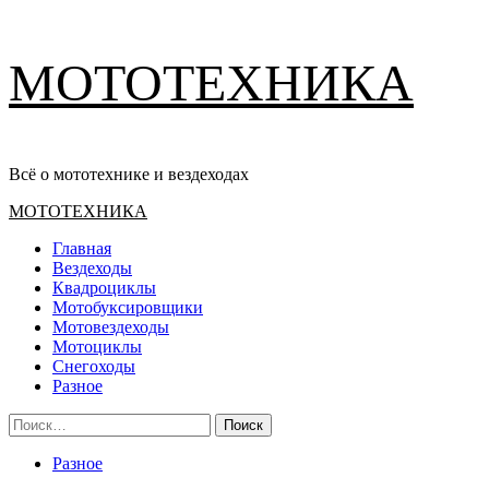
Перейти
МОТОТЕХНИКА
к
содержимому
Всё о мототехнике и вездеходах
Основное
МОТОТЕХНИКА
меню
Главная
Вездеходы
Квадроциклы
Мотобуксировщики
Мотовездеходы
Мотоциклы
Снегоходы
Разное
Найти:
Разное