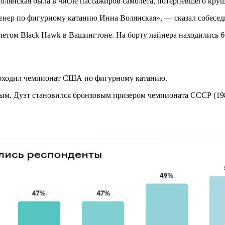
лянская была в числе пассажиров самолета, потерпевшего кру
ренер по фигурному катанию Инна Волянская», — сказал собесед
етом Black Hawk в Вашингтоне. На борту лайнера находились 60
 проходил чемпионат США по фигурному катанию.
ым. Дуэт становился бронзовым призером чемпионата СССР (198