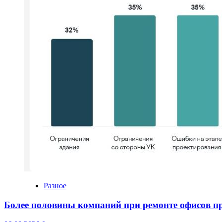
Разное
Более половины компаний при ремонте офисов 