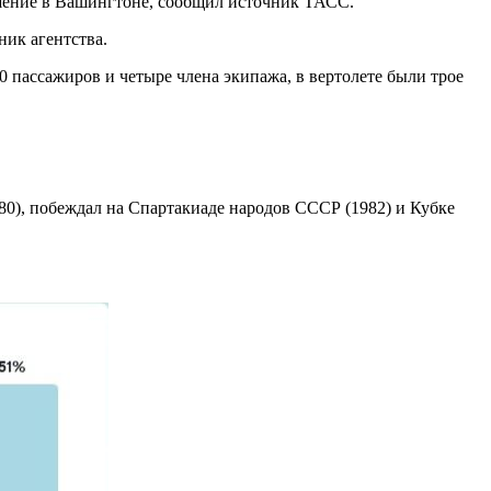
шение в Вашингтоне, сообщил источник ТАСС.
ник агентства.
 пассажиров и четыре члена экипажа, в вертолете были трое
0), побеждал на Спартакиаде народов СССР (1982) и Кубке