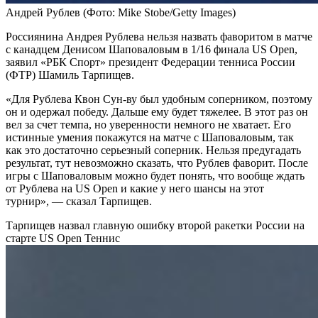
Андрей Рублев
(Фото: Mike Stobe/Getty Images)
Россиянина Андрея Рублева нельзя назвать фаворитом в матче
с канадцем Денисом Шаповаловым в 1/16 финала US Open,
заявил «РБК Спорт» президент Федерации тенниса России
(ФТР) Шамиль Тарпищев.
«Для Рублева Квон Сун-ву был удобным соперником, поэтому
он и одержал победу. Дальше ему будет тяжелее. В этот раз он
вел за счет темпа, но уверенности немного не хватает. Его
истинные умения покажутся на матче с Шаповаловым, так
как это достаточно серьезный соперник. Нельзя предугадать
результат, тут невозможно сказать, что Рублев фаворит. После
игры с Шаповаловым можно будет понять, что вообще ждать
от Рублева на US Open и какие у него шансы на этот
турнир», — сказал Тарпищев.
Тарпищев назвал главную ошибку второй ракетки России на
старте US Open
Теннис