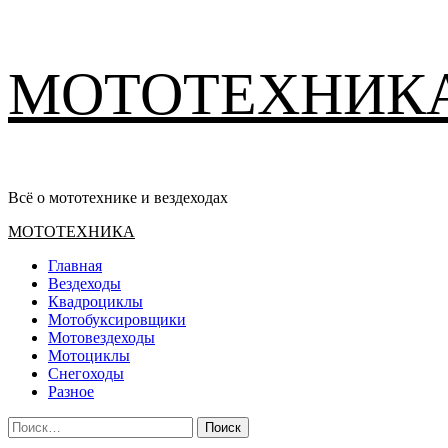
Перейти
МОТОТЕХНИК
к
содержимому
Всё о мототехнике и вездеходах
Основное
МОТОТЕХНИКА
меню
Главная
Вездеходы
Квадроциклы
Мотобуксировщики
Мотовездеходы
Мотоциклы
Снегоходы
Разное
Найти: