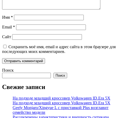
Имя
*
Email
*
Сайт
Сохранить моё имя, email и адрес сайта в этом браузере для
последующих моих комментариев.
Поиск
Поиск
Свежие записи
На подходе младший кроссовер Volkswagen ID.Era 5X
На подходе младший кроссовер Volkswagen ID.Era 5X
Geely Monjaro/Xingyue L с приставкой Plus возглавит
семейство модели
Рассекречены характеристики и внешность ситикара