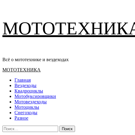
Перейти
МОТОТЕХНИК
к
содержимому
Всё о мототехнике и вездеходах
Основное
МОТОТЕХНИКА
меню
Главная
Вездеходы
Квадроциклы
Мотобуксировщики
Мотовездеходы
Мотоциклы
Снегоходы
Разное
Найти: