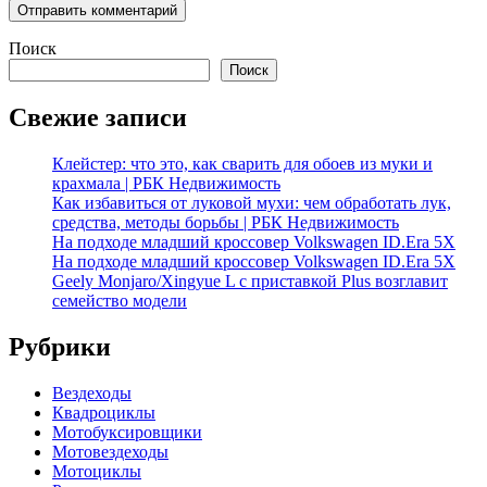
Поиск
Поиск
Свежие записи
Клейстер: что это, как сварить для обоев из муки и
крахмала | РБК Недвижимость
Как избавиться от луковой мухи: чем обработать лук,
средства, методы борьбы | РБК Недвижимость
На подходе младший кроссовер Volkswagen ID.Era 5X
На подходе младший кроссовер Volkswagen ID.Era 5X
Geely Monjaro/Xingyue L с приставкой Plus возглавит
семейство модели
Рубрики
Вездеходы
Квадроциклы
Мотобуксировщики
Мотовездеходы
Мотоциклы