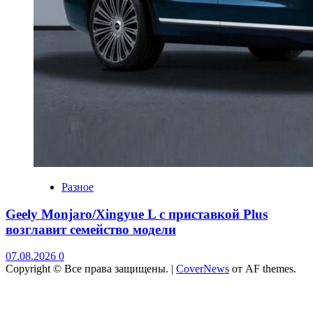
Разное
Geely Monjaro/Xingyue L с приставкой Plus
возглавит семейство модели
07.08.2026
0
Copyright © Все права защищены.
|
CoverNews
от AF themes.