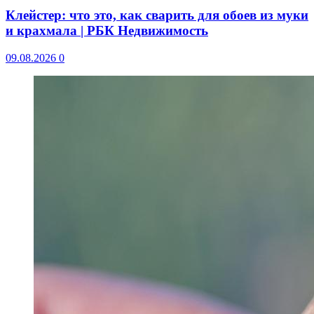
Клейстер: что это, как сварить для обоев из муки
и крахмала | РБК Недвижимость
09.08.2026
0