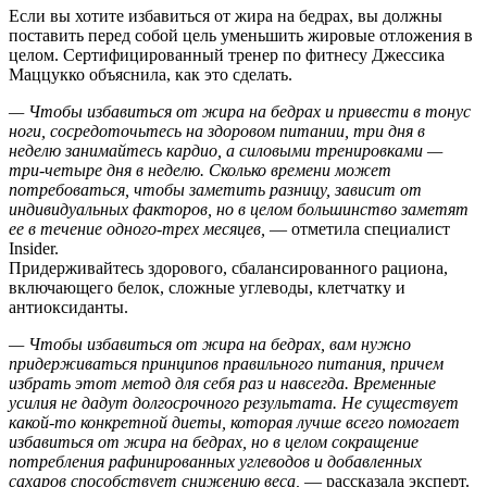
Если вы хотите избавиться от жира на бедрах, вы должны
поставить перед собой цель уменьшить жировые отложения в
целом. Сертифицированный тренер по фитнесу Джессика
Маццукко объяснила, как это сделать.
— Чтобы избавиться от жира на бедрах и привести в тонус
ноги, сосредоточьтесь на здоровом питании, три дня в
неделю занимайтесь кардио, а силовыми тренировками —
три-четыре дня в неделю. Сколько времени может
потребоваться, чтобы заметить разницу, зависит от
индивидуальных факторов, но в целом большинство заметят
ее в течение одного-трех месяцев,
— отметила специалист
Insider.
Придерживайтесь здорового, сбалансированного рациона,
включающего белок, сложные углеводы, клетчатку и
антиоксиданты.
— Чтобы избавиться от жира на бедрах, вам нужно
придерживаться принципов правильного питания, причем
избрать этот метод для себя раз и навсегда. Временные
усилия не дадут долгосрочного результата. Не существует
какой-то конкретной диеты, которая лучше всего помогает
избавиться от жира на бедрах, но в целом сокращение
потребления рафинированных углеводов и добавленных
сахаров способствует снижению веса,
— рассказала эксперт.