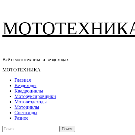
Перейти
МОТОТЕХНИК
к
содержимому
Всё о мототехнике и вездеходах
Основное
МОТОТЕХНИКА
меню
Главная
Вездеходы
Квадроциклы
Мотобуксировщики
Мотовездеходы
Мотоциклы
Снегоходы
Разное
Найти: