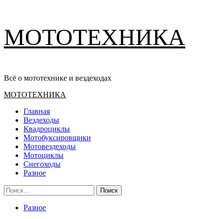
Перейти
МОТОТЕХНИКА
к
содержимому
Всё о мототехнике и вездеходах
Основное
МОТОТЕХНИКА
меню
Главная
Вездеходы
Квадроциклы
Мотобуксировщики
Мотовездеходы
Мотоциклы
Снегоходы
Разное
Найти:
Разное