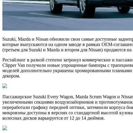
Suzuki, Mazda и Nissan обновили свои самые доступные заднеп
которые выпускаются на одном заводе в рамках OEM-соглаше
(третьем для Suzuki и Mazda и втором для Nissan) продаются на
Рестайлинг в разной степени затронул коммерческие и пассажи
Clipper Van получили новые упрощенные бамперы с трапециев
моделей дополнительно украшены хромированными планками на
декором.
Пассажирские Suzuki Every Wagon, Mazda Scrum Wagon и Nissa
увеличенными секциями воздухозаборников и противотуманок,
переработали графику передней оптики, затемнили корпуса бо
микровэны доступны в версиях со стандартной высотой кузова 
колесных дисков варьируется от 12 до 14 дюймов.