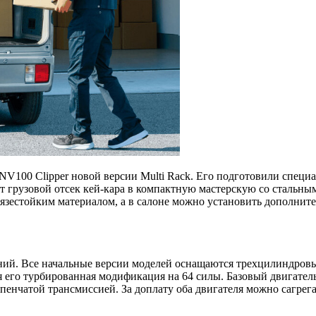
NV100 Clipper новой версии Multi Rack. Его подготовили специа
ет грузовой отсек кей-кара в компактную мастерскую со сталь
грязестойким материалом, а в салоне можно установить дополни
ений. Все начальные версии моделей оснащаются трехцилиндров
ся его турбированная модификация на 64 силы. Базовый двигател
ступенчатой трансмиссией. За доплату оба двигателя можно саг