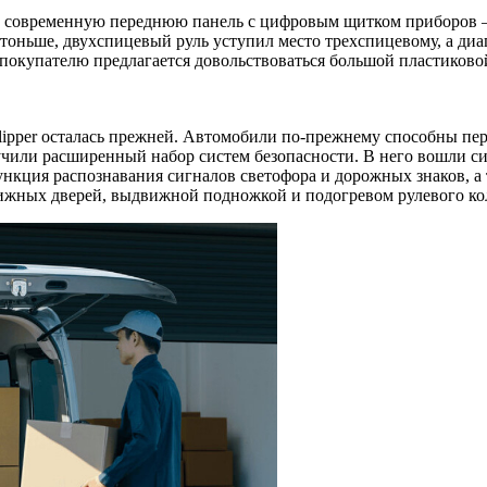
 современную переднюю панель с цифровым щитком приборов — 
оньше, двухспицевый руль уступил место трехспицевому, а диаг
покупателю предлагается довольствоваться большой пластиково
lipper осталась прежней. Автомобили по-прежнему способны пере
чили расширенный набор систем безопасности. В него вошли сис
функция распознавания сигналов светофора и дорожных знаков, 
ижных дверей, выдвижной подножкой и подогревом рулевого ко