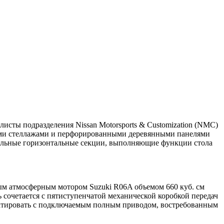
листы подразделения Nissan Motorsports & Customization (NMC)
ными стеллажами и перфорированными деревянными панелями
тельные горизонтальные секции, выполняющие функции стола
ым атмосферным мотором Suzuki R06A объемом 660 куб. см
ь сочетается с пятиступенчатой механической коробкой передач
регатировать с подключаемым полным приводом, востребованным