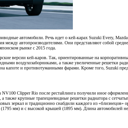
риводные автомобили. Речь идет о кей-карах Suzuki Every, Mazd
ния между автопроизводителями. Они представляют собой сре
 японском рынке с 2015 года.
рские версии кей-каров. Так, ориентированные на корпоративны
идными воздухозаборниками, а также увеличенные решетки ради
 капоте и противотуманными фарами. Кроме того, Suzuki предл
n NV100 Clipper Rio после рестайлинга получили иное оформлен
 а также крупные трапециевидные решетки радиатора с сетчаты
ковых зеркал и традиционно снабдили каждого из «близнецов» о
(1795 мм) и с высокой крышей (1895 мм). Длина автомобилей не