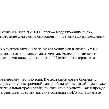
a Scrum и Nissan NV100 Clipper — моделях-«близнецах»,
днемоторные фургоны и микровэны — и в нынешнем поколении
х клиентов Suzuki Every, Mazda Scrum Van и Nissan NV100
атора с горизонтальными ламелями. Более дорогие версии
агает уникальное исполнение J Limited с внедорожным
ие передней части кузова. Им достались новые бамперы с
м рисунком и встроенной радарной панелью. Дизайнеры также
ригинальной хромированной планкой на капоте. Как и прежде,
 превышает 3395 мм, ширина составляет 1475 мм, а диаметр