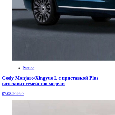
Разное
Geely Monjaro/Xingyue L с приставкой Plus
возглавит семейство модели
07.08.2026
0