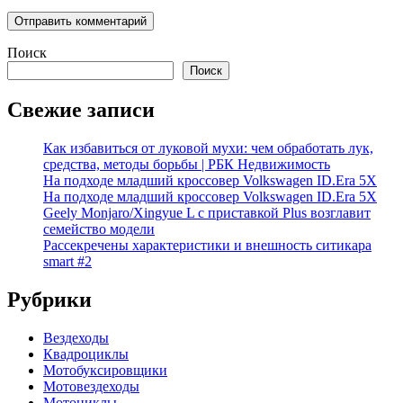
Поиск
Поиск
Свежие записи
Как избавиться от луковой мухи: чем обработать лук,
средства, методы борьбы | РБК Недвижимость
На подходе младший кроссовер Volkswagen ID.Era 5X
На подходе младший кроссовер Volkswagen ID.Era 5X
Geely Monjaro/Xingyue L с приставкой Plus возглавит
семейство модели
Рассекречены характеристики и внешность ситикара
smart #2
Рубрики
Вездеходы
Квадроциклы
Мотобуксировщики
Мотовездеходы
Мотоциклы