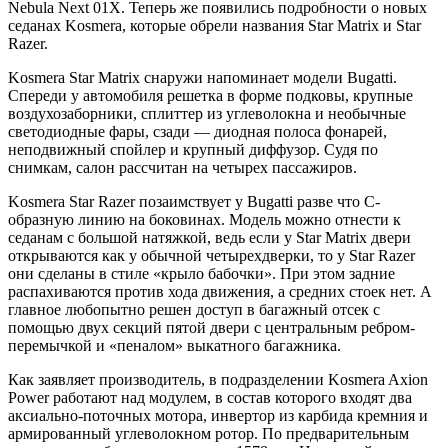
Nebula Next 01X. Теперь же появились подробности о новых
седанах Kosmera, которые обрели названия Star Matrix и Star
Razer.
Kosmera Star Matrix снаружи напоминает модели Bugatti.
Спереди у автомобиля решетка в форме подковы, крупные
воздухозаборники, сплиттер из углеволокна и необычные
светодиодные фары, сзади — диодная полоса фонарей,
неподвижный спойлер и крупный диффузор. Судя по
снимкам, салон рассчитан на четырех пассажиров.
Kosmera Star Razer позаимствует у Bugatti разве что С-
образную линию на боковинах. Модель можно отнести к
седанам с большой натяжкой, ведь если у Star Matrix двери
открываются как у обычной четырехдверки, то у Star Razer
они сделаны в стиле «крыло бабочки». При этом задние
распахиваются против хода движения, а средних стоек нет. А
главное любопытно решен доступ в багажный отсек с
помощью двух секций пятой двери с центральным ребром-
перемычкой и «пеналом» выкатного багажника.
Как заявляет производитель, в подразделении Kosmera Axion
Power работают над модулем, в состав которого входят два
аксиально-поточных мотора, инвертор из карбида кремния и
армированный углеволокном ротор. По предварительным