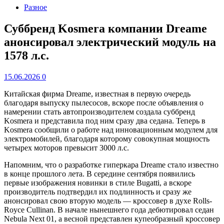
Разное
Суббренд Kosmera компании Dreame
анонсировал электрический модуль на
1578 л.с.
15.06.2026
0
Китайская фирма Dreame, известная в первую очередь
благодаря выпуску пылесосов, вскоре после объявления о
намерении стать автопроизводителем создала суббренд
Kosmera и представила под ним сразу два седана. Теперь в
Kosmera сообщили о работе над инновационным модулем для
электромобилей, благодаря которому совокупная мощность
четырех моторов превысит 3000 л.с.
Напомним, что о разработке гиперкара Dreame стало известно
в конце прошлого лета. В середине сентября появились
первые изображения новинки в стиле Bugatti, а вскоре
производитель подтвердил их подлинность и сразу же
анонсировал свою вторую модель — кроссовер в духе Rolls-
Royce Cullinan. В начале нынешнего года дебютировал седан
Nebula Next 01, а весной представлен купеобразный кроссовер