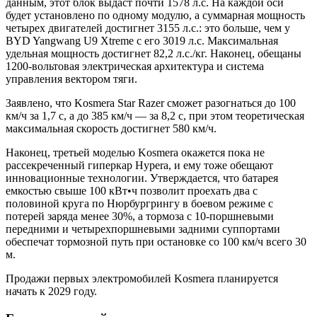
данным, этот блок выдаст почти 1578 л.с. На каждой оси
будет установлено по одному модулю, а суммарная мощность
четырех двигателей достигнет 3155 л.с.: это больше, чем у
BYD Yangwang U9 Xtreme с его 3019 л.с. Максимальная
удельная мощность достигнет 82,2 л.с./кг. Наконец, обещаны
1200-вольтовая электрическая архитектура и система
управления вектором тяги.
Заявлено, что Kosmera Star Razer сможет разогнаться до 100
км/ч за 1,7 с, а до 385 км/ч — за 8,2 с, при этом теоретическая
максимальная скорость достигнет 580 км/ч.
Наконец, третьей моделью Kosmera окажется пока не
рассекреченный гиперкар Hypera, и ему тоже обещают
инновационные технологии. Утверждается, что батарея
емкостью свыше 100 кВт•ч позволит проехать два с
половиной круга по Нюрбургрингу в боевом режиме с
потерей заряда менее 30%, а тормоза с 10-поршневыми
передними и четырехпоршневыми задними суппортами
обеспечат тормозной путь при остановке со 100 км/ч всего 30
м.
Продажи первых электромобилей Kosmera планируется
начать к 2029 году.