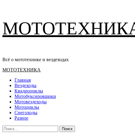
Перейти
МОТОТЕХНИК
к
содержимому
Всё о мототехнике и вездеходах
Основное
МОТОТЕХНИКА
меню
Главная
Вездеходы
Квадроциклы
Мотобуксировщики
Мотовездеходы
Мотоциклы
Снегоходы
Разное
Найти: