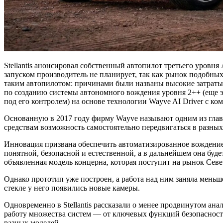
Stellantis анонсировал собственный автопилот третьего уровня
запуском производитель не планирует, так как рынок подобных
таким автопилотом: причинами были названы высокие затраты, 
по созданию системы автономного вождения уровня 2++ (еще эт
под его контролем) на основе технологии Wayve AI Driver с к
Основанную в 2017 году фирму Wayve называют одним из глав
средствам возможность самостоятельно передвигаться в разных
Инновация призвана обеспечить автоматизированное вождение 
понятной, безопасной и естественной, а в дальнейшем она буде
объявленная модель концерна, которая поступит на рынок Сев
Однако прототип уже построен, а работа над ним заняла меньше
стекле у него появились новые камеры.
Одновременно в Stellantis рассказали о менее продвинутом ан
работу множества систем — от ключевых функций безопасности 
разных моделей.