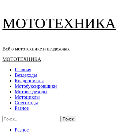
Перейти
МОТОТЕХНИКА
к
содержимому
Всё о мототехнике и вездеходах
Основное
МОТОТЕХНИКА
меню
Главная
Вездеходы
Квадроциклы
Мотобуксировщики
Мотовездеходы
Мотоциклы
Снегоходы
Разное
Найти:
Разное