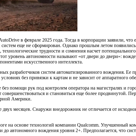
 AutoDrive в феврале 2025 года. Тогда в корпорации заявили, чт
 систем еще не сформирован. Однако прошлым летом появились с
технологические трудности и сомнения насчет потенциального сп
от уровень автономности называют «от двери до двери»: вожден
омпонентами искусственного интеллекта.
ных разработчиков систем автоматизированного вождения. Ее 
 условиях без привязки к картам и не зависит от аппаратного об
без помощи рук под контролем оператора на магистралях и гор
т совершенствоваться и становиться еще более продвинутой. Пер
ерной Америки.
 двух месяцев. Снаружи внедорожник не отличается от исходного
алоге на основе технологий компании Qualcomm. Улучшенный ком
до автономного вождения уровня 2+. Предполагается, что систе