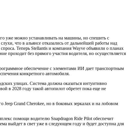
о его уже можно устанавливать на машины, но спешить с
лухи, что в альянсе отказались от дальнейшей работы над
роса. Теперь Stellantis и компания Wayve объявили о планах
ие проходит без прямого участия водителя, но осуществляется
программное обеспечение с элементами ИИ дает транспортным
еспечения конкретного автомобиля.
одских улицах. Система должна оказаться интуитивно
вой в 2028 году такой автопилот обретет пока еще не
 Jeep Grand Cherokee, но в боковых зеркалах и на лобовом
плекс помощи водителю Snapdragon Ride Pilot обеспечит
ма выйдет в свет уже в следующем году и будет доступна для