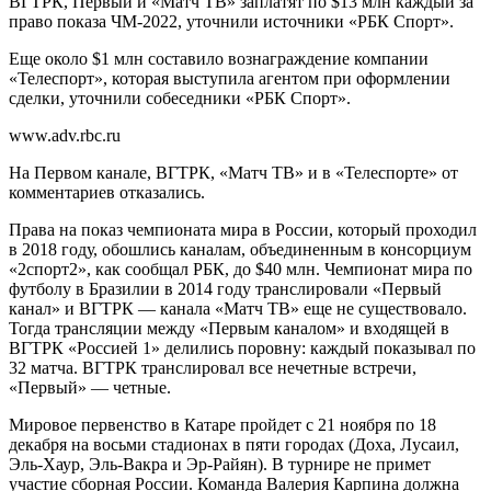
ВГТРК, Первый и «Матч ТВ» заплатят по $13 млн каждый за
право показа ЧМ-2022, уточнили источники «РБК Спорт».
Еще около $1 млн составило вознаграждение компании
«Телеспорт», которая выступила агентом при оформлении
сделки, уточнили собеседники «РБК Спорт».
www.adv.rbc.ru
На Первом канале, ВГТРК, «Матч ТВ» и в «Телеспорте» от
комментариев отказались.
Права на показ чемпионата мира в России, который проходил
в 2018 году, обошлись каналам, объединенным в консорциум
«2спорт2», как сообщал РБК, до $40 млн. Чемпионат мира по
футболу в Бразилии в 2014 году транслировали «Первый
канал» и ВГТРК — канала «Матч ТВ» еще не существовало.
Тогда трансляции между «Первым каналом» и входящей в
ВГТРК «Россией 1» делились поровну: каждый показывал по
32 матча. ВГТРК транслировал все нечетные встречи,
«Первый» — четные.
Мировое первенство в Катаре пройдет с 21 ноября по 18
декабря на восьми стадионах в пяти городах (Доха, Лусаил,
Эль-Хаур, Эль-Вакра и Эр-Райян). В турнире не примет
участие сборная России. Команда Валерия Карпина должна