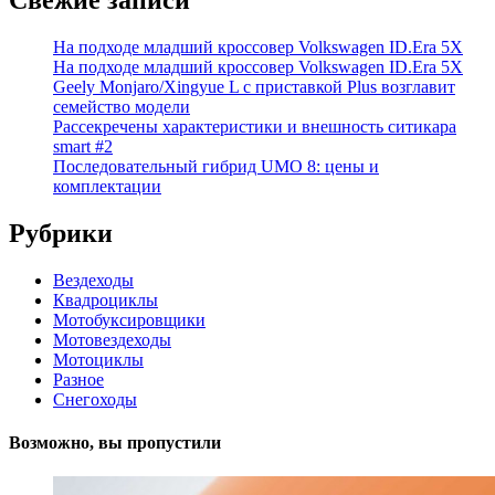
На подходе младший кроссовер Volkswagen ID.Era 5X
На подходе младший кроссовер Volkswagen ID.Era 5X
Geely Monjaro/Xingyue L с приставкой Plus возглавит
семейство модели
Рассекречены характеристики и внешность ситикара
smart #2
Последовательный гибрид UMO 8: цены и
комплектации
Рубрики
Вездеходы
Квадроциклы
Мотобуксировщики
Мотовездеходы
Мотоциклы
Разное
Снегоходы
Возможно, вы пропустили