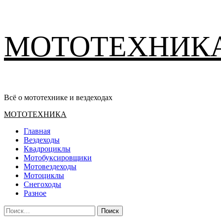
Перейти
МОТОТЕХНИК
к
содержимому
Всё о мототехнике и вездеходах
Основное
МОТОТЕХНИКА
меню
Главная
Вездеходы
Квадроциклы
Мотобуксировщики
Мотовездеходы
Мотоциклы
Снегоходы
Разное
Найти: