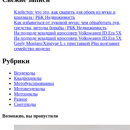
Клейстер: что это, как сварить для обоев из муки и
крахмала | РБК Недвижимость
Как избавиться от луковой мухи: чем обработать лук,
средства, методы борьбы | РБК Недвижимость
На подходе младший кроссовер Volkswagen ID.Era 5X
На подходе младший кроссовер Volkswagen ID.Era 5X
Geely Monjaro/Xingyue L с приставкой Plus возглавит
семейство модели
Рубрики
Вездеходы
Квадроциклы
Мотобуксировщики
Мотовездеходы
Мотоциклы
Разное
Снегоходы
Возможно, вы пропустили