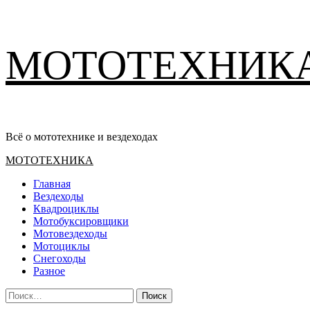
Перейти
МОТОТЕХНИК
к
содержимому
Всё о мототехнике и вездеходах
Основное
МОТОТЕХНИКА
меню
Главная
Вездеходы
Квадроциклы
Мотобуксировщики
Мотовездеходы
Мотоциклы
Снегоходы
Разное
Найти: