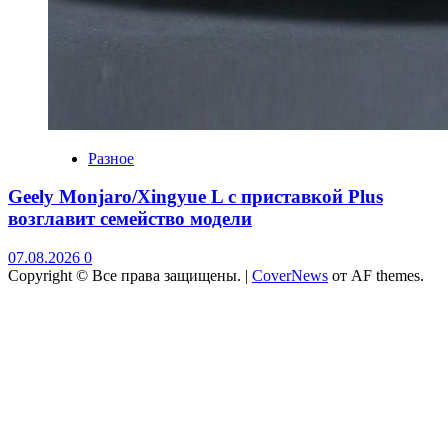
Разное
Geely Monjaro/Xingyue L с приставкой Plus
возглавит семейство модели
07.08.2026
0
Copyright © Все права защищены.
|
CoverNews
от AF themes.