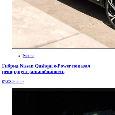
Разное
Гибрид Nissan Qashqai e-Power показал
рекордную дальнобойность
07.08.2026
0