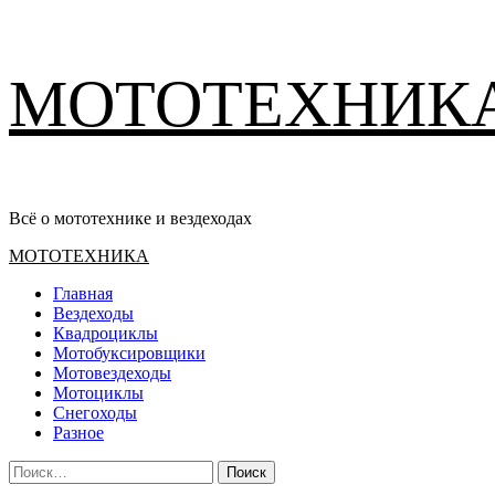
Перейти
МОТОТЕХНИК
к
содержимому
Всё о мототехнике и вездеходах
Основное
МОТОТЕХНИКА
меню
Главная
Вездеходы
Квадроциклы
Мотобуксировщики
Мотовездеходы
Мотоциклы
Снегоходы
Разное
Найти: