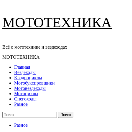
Перейти
МОТОТЕХНИКА
к
содержимому
Всё о мототехнике и вездеходах
Основное
МОТОТЕХНИКА
меню
Главная
Вездеходы
Квадроциклы
Мотобуксировщики
Мотовездеходы
Мотоциклы
Снегоходы
Разное
Найти:
Разное