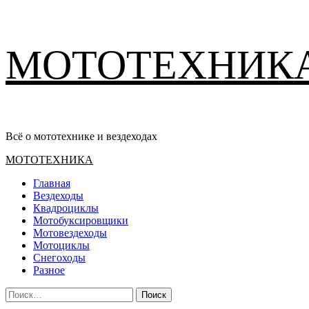
Перейти
МОТОТЕХНИК
к
содержимому
Всё о мототехнике и вездеходах
Основное
МОТОТЕХНИКА
меню
Главная
Вездеходы
Квадроциклы
Мотобуксировщики
Мотовездеходы
Мотоциклы
Снегоходы
Разное
Найти: