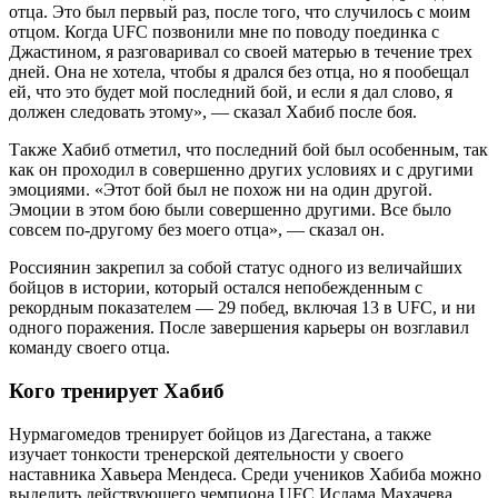
отца. Это был первый раз, после того, что случилось с моим
отцом. Когда UFC позвонили мне по поводу поединка с
Джастином, я разговаривал со своей матерью в течение трех
дней. Она не хотела, чтобы я дрался без отца, но я пообещал
ей, что это будет мой последний бой, и если я дал слово, я
должен следовать этому», — сказал Хабиб после боя.
Также Хабиб отметил, что последний бой был особенным, так
как он проходил в совершенно других условиях и с другими
эмоциями. «Этот бой был не похож ни на один другой.
Эмоции в этом бою были совершенно другими. Все было
совсем по-другому без моего отца», — сказал он.
Россиянин закрепил за собой статус одного из величайших
бойцов в истории, который остался непобежденным с
рекордным показателем — 29 побед, включая 13 в UFC, и ни
одного поражения. После завершения карьеры он возглавил
команду своего отца.
Кого тренирует Хабиб
Нурмагомедов тренирует бойцов из Дагестана, а также
изучает тонкости тренерской деятельности у своего
наставника Хавьера Мендеса. Среди учеников Хабиба можно
выделить действующего чемпиона UFC Ислама Махачева,