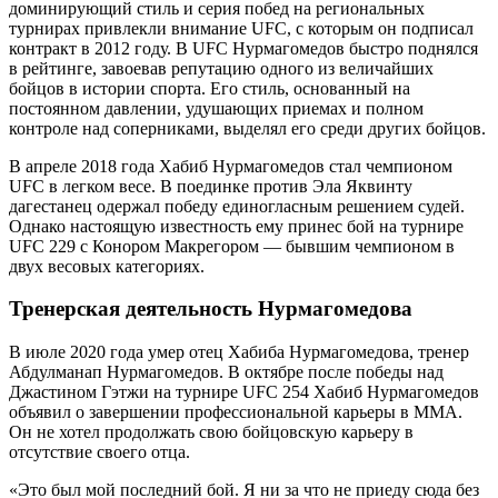
доминирующий стиль и серия побед на региональных
турнирах привлекли внимание UFC, с которым он подписал
контракт в 2012 году. В UFC Нурмагомедов быстро поднялся
в рейтинге, завоевав репутацию одного из величайших
бойцов в истории спорта. Его стиль, основанный на
постоянном давлении, удушающих приемах и полном
контроле над соперниками, выделял его среди других бойцов.
В апреле 2018 года Хабиб Нурмагомедов стал чемпионом
UFC в легком весе. В поединке против Эла Яквинту
дагестанец одержал победу единогласным решением судей.
Однако настоящую известность ему принес бой на турнире
UFC 229 с Конором Макрегором — бывшим чемпионом в
двух весовых категориях.
Тренерская деятельность Нурмагомедова
В июле 2020 года умер отец Хабиба Нурмагомедова, тренер
Абдулманап Нурмагомедов. В октябре после победы над
Джастином Гэтжи на турнире UFC 254 Хабиб Нурмагомедов
объявил о завершении профессиональной карьеры в MMA.
Он не хотел продолжать свою бойцовскую карьеру в
отсутствие своего отца.
«Это был мой последний бой. Я ни за что не приеду сюда без