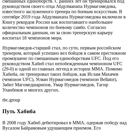
смешанных единоборств. С ранних лет он тренировался под
руководством своего отца Абдулманапа Нурмагомедова,
известного заслуженного тренера по боевым искусствам. В
сентябре 2019 года Абдулманапа Нурмагомедова включили в
Книгу рекордов России как воспитавшего наибольшее
количество чемпионов по боевому самбо. Согласно
официальным данным, он за свою тренерскую карьеру
воспитал 18 чемпионов мира.
Нурмагомедов-старший стал, по сути, первым российским
тренером, который успешно вел бойцов в самом престижном
промоушене по смешанным единоборствам UFC. Под его
руководством Хабиб стал непобежденным чемпионом UFC
(29-0) и одной из главных легенд в истории ММА. Помимо
Хабиба, он тренировал таких бойцов, как Ислам Махачев
(чемпион UFC), Усман Нурмагомедов (чемпион Bellator),
Забит Магомедшарипов, Умар Нурмагомедов, Тагир
Уланбеков и многих других.
rbc.group
Путь Хабиба
В 2008 году Хабиб дебютировал в MMA, одержав победу над
Вусалом Байрамовым удушающим приемом. Его