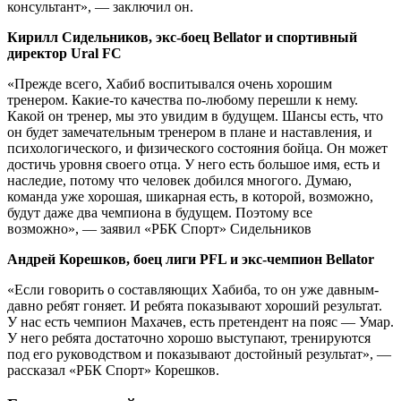
консультант», — заключил он.
Кирилл Сидельников, экс-боец Bellator и спортивный
директор Ural FC
«Прежде всего, Хабиб воспитывался очень хорошим
тренером. Какие-то качества по-любому перешли к нему.
Какой он тренер, мы это увидим в будущем. Шансы есть, что
он будет замечательным тренером в плане и наставления, и
психологического, и физического состояния бойца. Он может
достичь уровня своего отца. У него есть большое имя, есть и
наследие, потому что человек добился многого. Думаю,
команда уже хорошая, шикарная есть, в которой, возможно,
будут даже два чемпиона в будущем. Поэтому все
возможно», — заявил «РБК Спорт» Сидельников
Андрей Корешков, боец лиги PFL и экс-чемпион Bellator
«Если говорить о составляющих Хабиба, то он уже давным-
давно ребят гоняет. И ребята показывают хороший результат.
У нас есть чемпион Махачев, есть претендент на пояс — Умар.
У него ребята достаточно хорошо выступают, тренируются
под его руководством и показывают достойный результат», —
рассказал «РБК Спорт» Корешков.