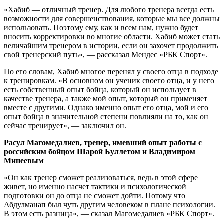
«Хабиб — отличный тренер. Для любого тренера всегда есть
возможности для совершенствования, которые мы все должны
использовать. Поэтому ему, как и всем нам, нужно будет
вносить корректировки во многие области. Хабиб может стать
величайшим тренером в истории, если он захочет продолжить
свой тренерский путь», — рассказал Мендес «РБК Спорт».
По его словам, Хабиб многое перенял у своего отца в подходе
к тренировкам. «В основном он ученик своего отца, и у него
есть собственный опыт бойца, который он использует в
качестве тренера, а также мой опыт, который он применяет
вместе с другими. Однако именно опыт его отца, мой и его
опыт бойца в значительной степени повлияли на то, как он
сейчас тренирует», — заключил он.
Расул Магомедалиев, тренер, имевший опыт работы с
российским бойцом Шарой Буллетом и Владимиром
Минеевым
«Он как тренер сможет реализоваться, ведь в этой сфере
живет, но именно насчет тактики и психологической
подготовки он до отца не сможет дойти. Потому что
Абдулманап был чуть другим человеком в плане психологии.
В этом есть разница», — сказал Магомедалиев «РБК Спорт».