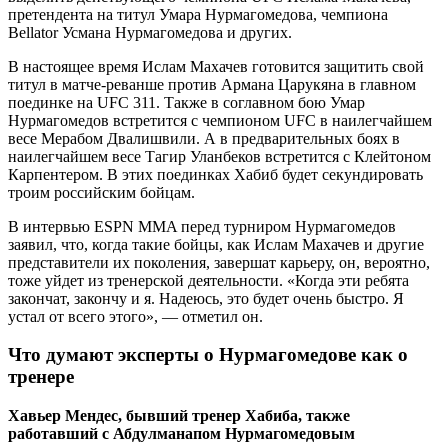
претендента на титул Умара Нурмагомедова, чемпиона
Bellator Усмана Нурмагомедова и других.
В настоящее время Ислам Махачев готовится защитить свой
титул в матче-реванше против Армана Царукяна в главном
поединке на UFC 311. Также в соглавном бою Умар
Нурмагомедов встретится с чемпионом UFC в наилегчайшем
весе Мерабом Двалишвили. А в предварительных боях в
наилегчайшем весе Тагир Уланбеков встретится с Клейтоном
Карпентером. В этих поединках Хабиб будет секундировать
троим российским бойцам.
В интервью ESPN MMA перед турниром Нурмагомедов
заявил, что, когда такие бойцы, как Ислам Махачев и другие
представители их поколения, завершат карьеру, он, вероятно,
тоже уйдет из тренерской деятельности. «Когда эти ребята
закончат, закончу и я. Надеюсь, это будет очень быстро. Я
устал от всего этого», — отметил он.
Что думают эксперты о Нурмагомедове как о
тренере
Хавьер Мендес, бывший тренер Хабиба, также
работавший с Абдулманапом Нурмагомедовым