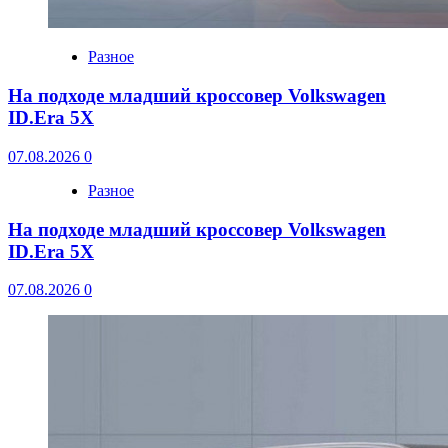
Разное
На подходе младший кроссовер Volkswagen
ID.Era 5X
07.08.2026
0
Разное
На подходе младший кроссовер Volkswagen
ID.Era 5X
07.08.2026
0