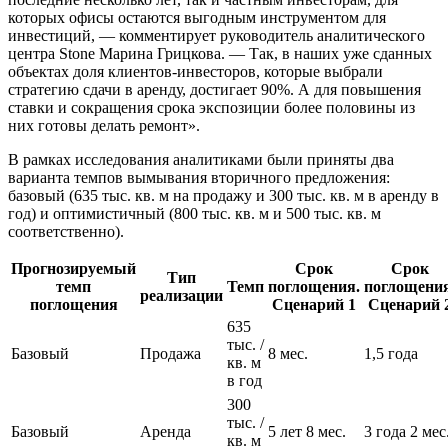
которых офисы остаются выгодным инструментом для
инвестиций, — комментирует руководитель аналитического
центра Stone Марина Грицкова. — Так, в наших уже сданных
объектах доля клиентов-инвесторов, которые выбрали
стратегию сдачи в аренду, достигает 90%. А для повышения
ставки и сокращения срока экспозиции более половины из
них готовы делать ремонт».
В рамках исследования аналитиками были приняты два
варианта темпов вымывания вторичного предложения:
базовый (635 тыс. кв. м на продажу и 300 тыс. кв. м в аренду в
год) и оптимистичный (800 тыс. кв. м и 500 тыс. кв. м
соответственно).
Прогнозируемый
Срок
Срок
Тип
темп
Темп
поглощения.
поглощения
реализации
поглощения
Сценарий 1
Сценарий 
635
тыс. /
Базовый
Продажа
8 мес.
1,5 года
кв. м
в год
300
тыс. /
Базовый
Аренда
5 лет 8 мес.
3 года 2 мес
кв. м