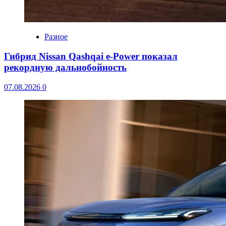
Разное
Гибрид Nissan Qashqai e-Power показал
рекордную дальнобойность
07.08.2026
0