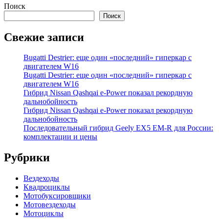
Поиск
Поиск
Свежие записи
Bugatti Destrier: еще один «последний» гиперкар с
двигателем W16
Bugatti Destrier: еще один «последний» гиперкар с
двигателем W16
Гибрид Nissan Qashqai e-Power показал рекордную
дальнобойность
Гибрид Nissan Qashqai e-Power показал рекордную
дальнобойность
Последовательный гибрид Geely EX5 EM-R для России:
комплектации и цены
Рубрики
Вездеходы
Квадроциклы
Мотобуксировщики
Мотовездеходы
Мотоциклы