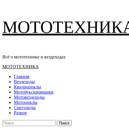
Перейти
МОТОТЕХНИК
к
содержимому
Всё о мототехнике и вездеходах
Основное
МОТОТЕХНИКА
меню
Главная
Вездеходы
Квадроциклы
Мотобуксировщики
Мотовездеходы
Мотоциклы
Снегоходы
Разное
Найти: