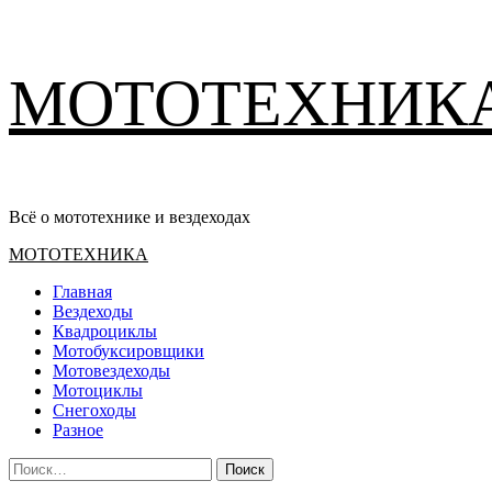
Перейти
МОТОТЕХНИК
к
содержимому
Всё о мототехнике и вездеходах
Основное
МОТОТЕХНИКА
меню
Главная
Вездеходы
Квадроциклы
Мотобуксировщики
Мотовездеходы
Мотоциклы
Снегоходы
Разное
Найти: