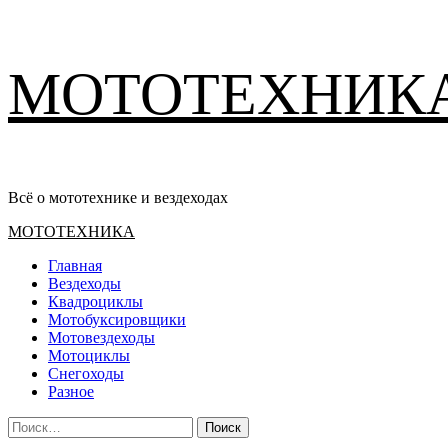
Перейти
МОТОТЕХНИК
к
содержимому
Всё о мототехнике и вездеходах
Основное
МОТОТЕХНИКА
меню
Главная
Вездеходы
Квадроциклы
Мотобуксировщики
Мотовездеходы
Мотоциклы
Снегоходы
Разное
Найти: