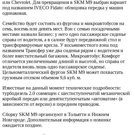
или Chevrolet. Для превращения в SKM M9 выбран вариант
под названием IVECO Fidato: облицовка передка у машин
одинаковая.
Семейство будет состоять из фургона и микроавтобусов на
семь, восемь или девять мест. Вэн с семью посадочными
местами назвали Бизнес: у него одно пассажирское сиденье
справа от водителя, а в салоне будут передвижной стол и
трансформируемые кресла. У восьмиместного вэна под
названием Трансфер уже два сиденья рядом с водителем и
более вместительный багажник. Микроавтобус Комфорт
отличается увеличенными длиной и высотой, но справа от
водителя вновь лишь одно пассажирское сиденье.
Цельнометаллический фургон SKM М9 может похвастать
грузовым отсеком объемом 9,6 куб. м.
Известные на данный момент технические подробности:
турбодизель 2.0 совмещен с шестиступенчатой механической
коробкой передач или девятиступенчатым «автоматом» (в
зависимости от версии) и передним приводом.
Сборку SKM M9 организуют в Тольятти и Нижнем
Новгороде. Дополнительная информация о новинке
ожидается позднее.