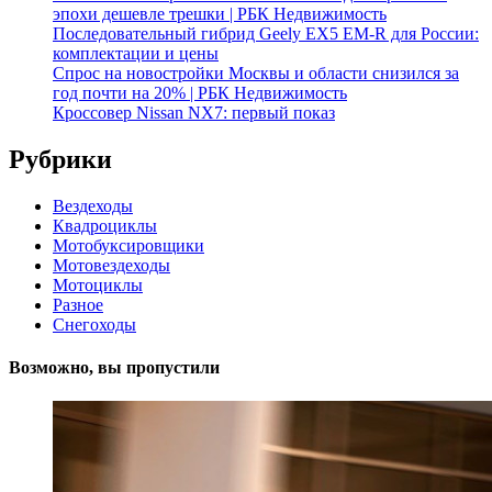
эпохи дешевле трешки | РБК Недвижимость
Последовательный гибрид Geely EX5 EM-R для России:
комплектации и цены
Спрос на новостройки Москвы и области снизился за
год почти на 20% | РБК Недвижимость
Кроссовер Nissan NX7: первый показ
Рубрики
Вездеходы
Квадроциклы
Мотобуксировщики
Мотовездеходы
Мотоциклы
Разное
Снегоходы
Возможно, вы пропустили