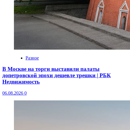
Разное
В Москве на торги выставили палаты
допетровской эпохи дешевле трешки | РБК
Недвижимость
06.08.2026
0