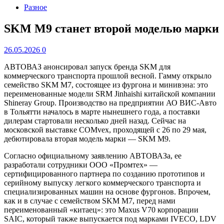
Разное
SKM M9 станет второй моделью марки
26.05.2026
0
АВТОВАЗ анонсировал запуск бренда SKM для
коммерческого транспорта прошлой весной. Гамму открыло
семейство SKM М7, состоящее из фургона и минивэна: это
переименованные модели SRM Jinhaishi китайской компании
Shineray Group. Производство на предприятии АО ВИС-Авто
в Тольятти началось в марте нынешнего года, а поставки
дилерам стартовали несколько дней назад. Сейчас на
московской выставке COMvex, проходящей с 26 по 29 мая,
дебютировала вторая модель марки — SKM M9.
Согласно официальному заявлению АВТОВАЗа, ее
разработали сотрудники ООО «Промтех» —
сертифицированного партнера по созданию прототипов и
серийному выпуску легкого коммерческого транспорта и
специализированных машин на основе фургонов. Впрочем,
как и в случае с семейством SKM M7, перед нами
переименованный «китаец»: это Maxus V70 корпорации
SAIC, который также выпускается под марками IVECO, LDV