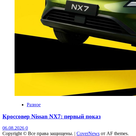
Разное
Кроссовер Nissan NX7: первый показ
06.08.2026
0
Copyright © Все права защищены.
|
CoverNews
от AF themes.