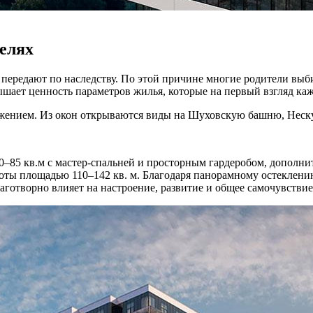
елях
ередают по наследству. По этой причине многие родители выбир
овышает ценность параметров жилья, которые на первый взгляд к
жением. Из окон открываются виды на Шуховскую башню, Неску
85 кв.м с мастер-спальней и просторным гардеробом, дополни
ты площадью 110–142 кв. м. Благодаря панорамному остеклению 
аготворно влияет на настроение, развитие и общее самочувствие