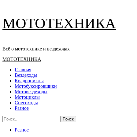
Перейти
МОТОТЕХНИКА
к
содержимому
Всё о мототехнике и вездеходах
Основное
МОТОТЕХНИКА
меню
Главная
Вездеходы
Квадроциклы
Мотобуксировщики
Мотовездеходы
Мотоциклы
Снегоходы
Разное
Найти:
Разное