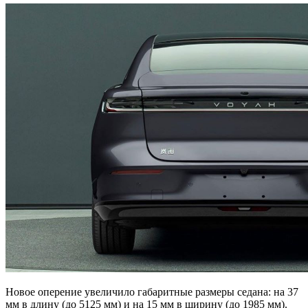
Новое оперение увеличило габаритные размеры седана: на 37
мм в длину (до 5125 мм) и на 15 мм в ширину (до 1985 мм).