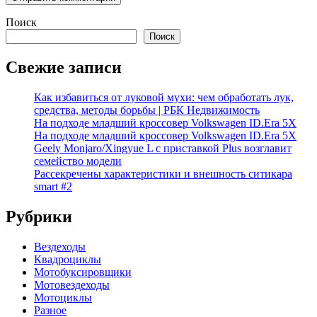
Поиск
Поиск
Свежие записи
Как избавиться от луковой мухи: чем обработать лук,
средства, методы борьбы | РБК Недвижимость
На подходе младший кроссовер Volkswagen ID.Era 5X
На подходе младший кроссовер Volkswagen ID.Era 5X
Geely Monjaro/Xingyue L с приставкой Plus возглавит
семейство модели
Рассекречены характеристики и внешность ситикара
smart #2
Рубрики
Вездеходы
Квадроциклы
Мотобуксировщики
Мотовездеходы
Мотоциклы
Разное