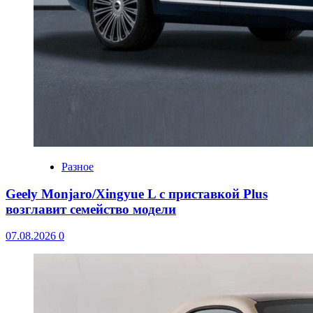
Разное
Geely Monjaro/Xingyue L с приставкой Plus
возглавит семейство модели
07.08.2026
0