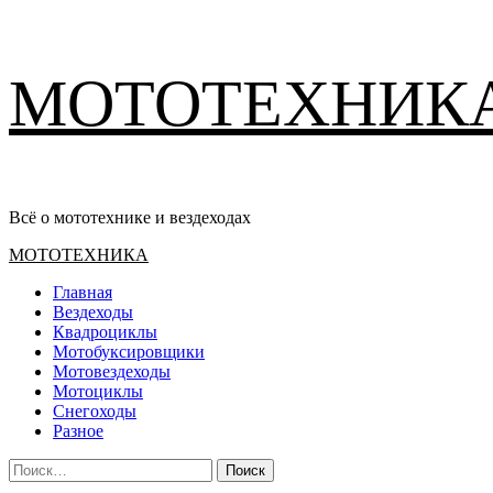
Перейти
МОТОТЕХНИК
к
содержимому
Всё о мототехнике и вездеходах
Основное
МОТОТЕХНИКА
меню
Главная
Вездеходы
Квадроциклы
Мотобуксировщики
Мотовездеходы
Мотоциклы
Снегоходы
Разное
Найти: