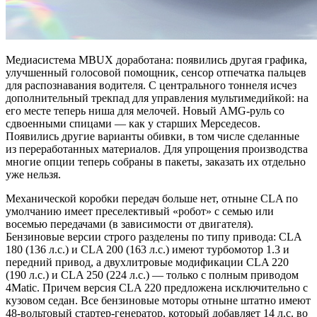
Медиасистема MBUX доработана: появились другая графика,
улучшенный голосовой помощник, сенсор отпечатка пальцев
для распознавания водителя. С центрального тоннеля исчез
дополнительный трекпад для управления мультимедийкой: на
его месте теперь ниша для мелочей. Новый AMG-руль со
сдвоенными спицами — как у старших Мерседесов.
Появились другие варианты обивки, в том числе сделанные
из переработанных материалов. Для упрощения производства
многие опции теперь собраны в пакеты, заказать их отдельно
уже нельзя.
Механической коробки передач больше нет, отныне CLA по
умолчанию имеет преселективый «робот» с семью или
восемью передачами (в зависимости от двигателя).
Бензиновые версии строго разделены по типу привода: CLA
180 (136 л.с.) и CLA 200 (163 л.с.) имеют турбомотор 1.3 и
передний привод, а двухлитровые модификации CLA 220
(190 л.с.) и CLA 250 (224 л.с.) — только с полным приводом
4Matic. Причем версия CLA 220 предложена исключительно с
кузовом седан. Все бензиновые моторы отныне штатно имеют
48-вольтовый стартер-генератор, который добавляет 14 л.с. во