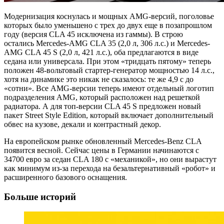
Модернизация коснулась и мощных AMG-версий, поголовье
которых было уменьшено с трех до двух еще в позапрошлом
году (версия CLA 45 исключена из гаммы). В строю
остались Mercedes-AMG CLA 35 (2,0 л, 306 л.с.) и Mercedes-
AMG CLA 45 S (2,0 л, 421 л.с.), оба предлагаются в виде
седана или универсала. При этом «тридцать пятому» теперь
положен 48-вольтовый стартер-генератор мощностью 14 л.с.,
хотя на динамике это никак не сказалось: те же 4,9 с до
«сотни». Все AMG-версии теперь имеют отдельный логотип
подразделения AMG, который расположен над решеткой
радиатора. А для топ-версии CLA 45 S предложен новый
пакет Street Style Edition, который включает дополнительный
обвес на кузове, декали и контрастный декор.
На европейском рынке обновленный Mercedes-Benz CLA
появится весной. Сейчас цены в Германии начинаются с
34700 евро за седан CLA 180 с «механикой», но они вырастут
как минимум из-за перехода на безальтернативный «робот» и
расширенного базового оснащения.
Больше историй