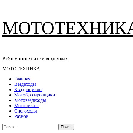
Перейти
МОТОТЕХНИК
к
содержимому
Всё о мототехнике и вездеходах
Основное
МОТОТЕХНИКА
меню
Главная
Вездеходы
Квадроциклы
Мотобуксировщики
Мотовездеходы
Мотоциклы
Снегоходы
Разное
Найти: