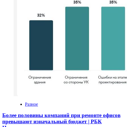
Разное
Более половины компаний при ремонте офисов
превышают изначальный бюджет | РБК