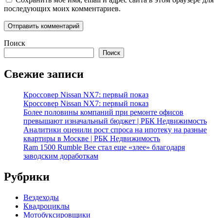
последующих моих комментариев.
Поиск
Поиск
Свежие записи
Кроссовер Nissan NX7: первый показ
Кроссовер Nissan NX7: первый показ
Более половины компаний при ремонте офисов
превышают изначальный бюджет | РБК Недвижимость
Аналитики оценили рост спроса на ипотеку на разные
квартиры в Москве | РБК Недвижимость
Ram 1500 Rumble Bee стал еще «злее» благодаря
заводским доработкам
Рубрики
Вездеходы
Квадроциклы
Мотобуксировщики